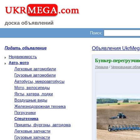
доска объявлений
Поиск:
Подать объявление
Объявления UkrMeg
Недвижимость
Бункер-перегрузчик
Авто, мото
Украина
/
Черновицкая обл
Легковые автомобили
Грузовые автомобили
Автобусы, микроавтобусы
Мото, велосипеды
Яхты, катера, лодки
Воздушные виды
Железнодорожная техника
Погрузчики
Спецтехника
Прицепы, фургоны, автодома
Легковые запчасти
Грузовые запчасти