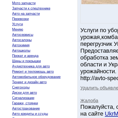
Мото запчасти
Запчасти к спецтехнике
Авто на запчасти
Перевозки
Услуги
Услуги по убо
Меняю
Автосервисы
урожая,комба
Автосалоны
перегрузчик У
Автохимия
Предоставляе
Автошколы
Прокат и аренда
обработка зе
Шины и покрышки
области и Ук
Аудиотехника для авто
урожайности.
Ремонт и техпомощь авто
Автомобильное оборудование
http://avto-sp
Тюнинг и дизайн авто
Удалить объявл
Снегоходы
Диски для авто
Сигнализации
Жалоба
Гаражи, стоянки
Пожалуйста, 
Автострахование
на сайте
UkrM
Авто кредиты и ссуды