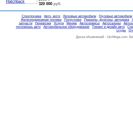
320 000
руб.
Спецтехника
Авто, мото
Легковые автомобили
Грузовые автомобили
Железнодорожная техника
Погрузчики
Прицепы, фургоны, автодома
запчасти
Перевозки
Услуги
Меняю
Автосервисы
Автосалоны
Автох
техпомощь авто
Автомобильное оборудование
Тюнинг и дизайн авто
Сне
ссуды
Оч
Доска объявлений -
UkrMega.com
. Б