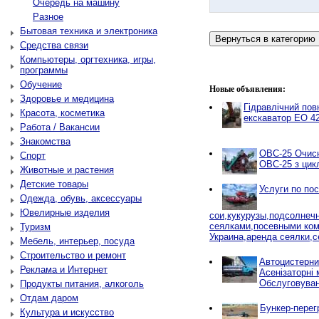
Очередь на машину
Разное
Бытовая техника и электроника
Средства связи
Компьютеры, оргтехника, игры,
программы
Обучение
Новые объявления:
Здоровье и медицина
Гідравлічний по
Красота, косметика
екскаватор ЕО 4
Работа / Вакансии
Знакомства
ОВС-25 Очисн
Спорт
ОВС-25 з цик
Животные и растения
Детские товары
Услуги по по
Одежда, обувь, аксессуары
Ювелирные изделия
сои,кукурузы,подсолнеч
сеялками,посевными ко
Туризм
Украина,аренда сеялки,с
Мебель, интерьер, посуда
Строительство и ремонт
Автоцистерни
Реклама и Интернет
Асенізаторні 
Обслуговуван
Продукты питания, алкоголь
Отдам даром
Бункер-перег
Культура и искусство