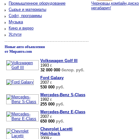
Промышленное оборудование
Черновцы,комбайн,диско
негабарит/
Сырье и материалы
Софт, программы
Музыка
Кино и видео
Услуги
Новые авто объявления
от Миравто.com
Volkswagen Golf III
1993 г.
32 000 000
белор. руб.
Ford Galaxy
2007 г.
530 000
руб.
Mercedes-Benz S-Class
1992 г.
255 000
руб.
Mercedes-Benz E-Class
2007 г.
650 000
руб.
Chevrolet Lacetti
Hatchback
2009 г.