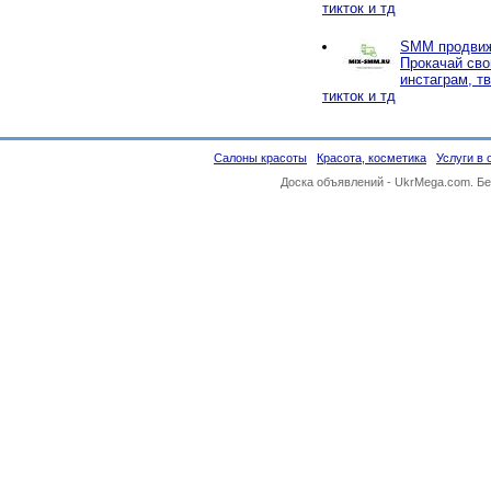
тикток и тд
SMM продвиж
Прокачай сво
инстаграм, тв
тикток и тд
Салоны красоты
Красота, косметика
Услуги в 
Доска объявлений -
UkrMega.com
. Б