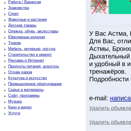
Работа / Вакансии
Знакомства
Спорт
Животные и растения
Детские товары
Одежда, обувь, аксессуары
У Вас Астма, 
Ювелирные изделия
Для Вас, отл
Туризм
Астмы, Бронх
Мебель, интерьер, посуда
Строительство и ремонт
Дыхательный
Реклама и Интернет
и удобный в 
Продукты питания, алкоголь
тренажёров.
Отдам даром
Подробности н
Культура и искусство
Промышленное оборудование
Сырье и материалы
Софт, программы
e-mail:
написа
Музыка
Кино и видео
Удалить объявл
Услуги
Удалить объявле