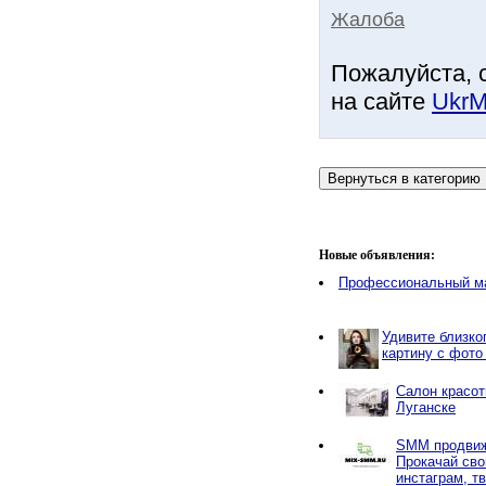
Жалоба
Пожалуйста, 
на сайте
UkrM
Новые объявления:
Профессиональный м
Удивите близко
картину с фото
Салон красот
Луганске
SMM продвиж
Прокачай сво
инстаграм, тв