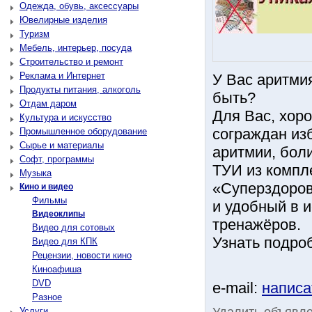
Одежда, обувь, аксессуары
Ювелирные изделия
Туризм
Мебель, интерьер, посуда
Строительство и ремонт
Реклама и Интернет
У Вас аритмия
Продукты питания, алкоголь
быть?
Отдам даром
Для Вас, хор
Культура и искусство
сограждан из
Промышленное оборудование
Сырье и материалы
аритмии, бол
Софт, программы
ТУИ из компл
Музыка
«Суперздоров
Кино и видео
Фильмы
и удобный в 
Видеоклипы
тренажёров.
Видео для сотовых
Узнать подроб
Видео для КПК
Рецензии, новости кино
Киноафиша
DVD
e-mail:
написа
Разное
Удалить объявл
Услуги