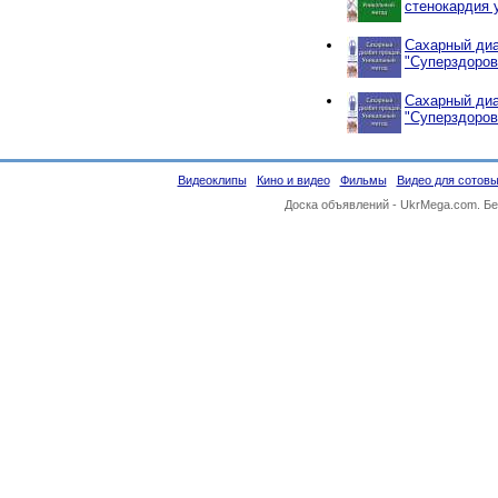
стенокардия 
Сахарный диа
"Суперздоров
Сахарный диа
"Суперздоров
Видеоклипы
Кино и видео
Фильмы
Видео для сотов
Доска объявлений -
UkrMega.com
. Б