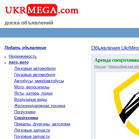
доска объявлений
Подать объявление
Объявления UkrMeg
Недвижимость
Аренда спецтехники
Авто, мото
Россия
/
Новосибирская обл
Легковые автомобили
Грузовые автомобили
Автобусы, микроавтобусы
Мото, велосипеды
Яхты, катера, лодки
Воздушные виды
Железнодорожная техника
Погрузчики
Спецтехника
Прицепы, фургоны, автодома
Легковые запчасти
Грузовые запчасти