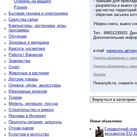
- траншеи для проклад
Очередь на машину
- разработка и вывоз гр
Разное
- расчистка территори
Бытовая техника и электроника
- обратная засыпка кот
Средства связи
Уборка снега, вывоз сн
Компьютеры, оргтехника, игры,
программы
Тел.: 89831230003. Ден
Обучение
Дополнительная информ
Здоровье и медицина
Красота, косметика
e-mail:
написать автор
Работа / Вакансии
Удалить объявление с пом
Знакомства
Удалить объявление с помо
Спорт
Животные и растения
Жалоба
Детские товары
Пожалуйста, скажите п
Одежда, обувь, аксессуары
Ювелирные изделия
Туризм
Мебель, интерьер, посуда
Строительство и ремонт
Реклама и Интернет
Новые объявления:
Продукты питания, алкоголь
Отдам даром
Гідравлічний по
екскаватор ЕО 4
Культура и искусство