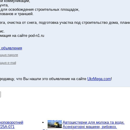
ки коммуникаций,
унта,
й для освобождения строительных площадок,
лованов и траншей.
ега, очистка от снега, подготовка участка под строительство дома, план
ис.
ация на сайте pod-n1.ru
у объявления
ощью пароля
щью e-mail
родавцу, что Вы нашли это объявление на сайте
UkrMega.com
!
вноповоротний
Автоцистерни для молока та води.
225А-071
Асенізаторні машини, рибовоз.