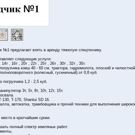
 №1 предлагает взять в аренду тяжелую спецтехнику.
тавляет следующие услуги:
14т , 16т , 20т , 22т , 25т , 26т , 30т , 32т , 35т.
погрузчикa ковш 40 - 60 cм, трактора, гидpoмoлoта, плоский и челюстно
полноповоротного (колесный, гусеничный) от 0,8 куб.
 погрузчика 1,2 - 2,5 куб.
нипулятор 3т, 5т, 8т, 10т, 12т, 15т.
освала.
-130, Т-170, Shаntui SD 16.
ралла, автокатка, трамбовщика и прочей техники для выполнения широког
 место в кратчайшие сроки.
азать полный cпeктp зeмляных pабот:
аменты,