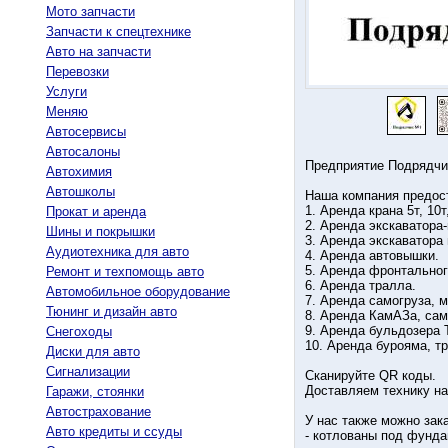
Мото запчасти
Запчасти к спецтехнике
Авто на запчасти
Перевозки
Услуги
Меняю
Автосервисы
Автосалоны
Предприятие Подрядчик
Автохимия
Автошколы
Наша компания предос
1. Аpeндa крана 5т, 10т, 
Прокат и аренда
2. Apeнда экскавaтоpa-
Шины и покрышки
3. Аренда экскаватора 
Аудиотехника для авто
4. Аренда автовышки.
5. Аренда фронтального
Ремонт и техпомощь авто
6. Аренда тралла.
Автомобильное оборудование
7. Аренда самогруза, ма
Тюнинг и дизайн авто
8. Аренда КамАЗа, сам
9. Аренда бульдозера Т
Снегоходы
10. Аренда бурояма, т
Диски для авто
Сигнализации
Сканируйте QR коды.
Доставляем технику на
Гаражи, стоянки
Автострахование
У нас также можно зак
Авто кредиты и ссуды
- котловaны под фунд