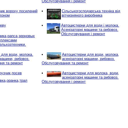
Обслуговування і ремонт
ик вороху посилений
Сільськогосподарська техніка від
лоном
вітчизняного виробника
севу
Автоцистерни для води і молока.
Асенізаторні машини та рибовоз.
Обслуговування і ремонт
ника,рапса,зерновых
мплексами
ельхозтехники.
 для води, молока.
Автоцистерни для води, молока,
машини, рибовоз.
асенізаторні машини, рибовоз.
ня та ремонт
Обслуговування та ремонт
рузчик,посев
Автоцистерни для молока, води,
асенізаторні машини та рибовоз.
вка,оранка,трал
Обслуговування і ремонт