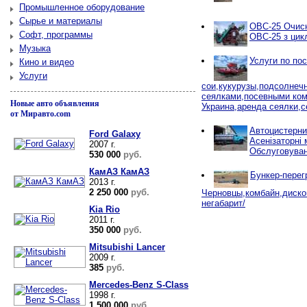
Промышленное оборудование
Сырье и материалы
ОВС-25 Очисн
Софт, программы
ОВС-25 з цик
Музыка
Услуги по по
Кино и видео
Услуги
сои,кукурузы,подсолнеч
сеялками,посевными ко
Новые авто объявления
Украина,аренда сеялки,с
от Миравто.com
Автоцистерни
Ford Galaxy
Асенізаторні 
2007 г.
Обслуговуван
530 000
руб.
КамАЗ КамАЗ
Бункер-перег
2013 г.
2 250 000
руб.
Черновцы,комбайн,диско
негабарит/
Kia Rio
2011 г.
350 000
руб.
Mitsubishi Lancer
2009 г.
385
руб.
Mercedes-Benz S-Class
1998 г.
1 500 000
руб.