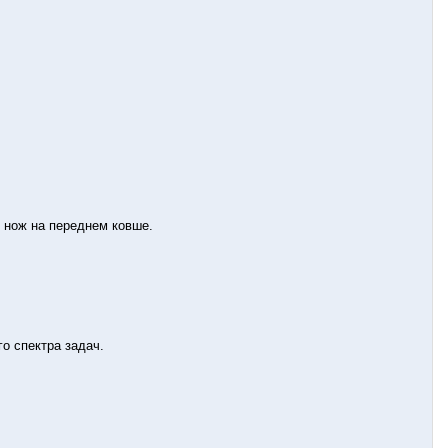
й нож нa переднем ковшe.
о спектра задач.