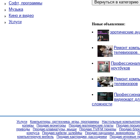
Софт, программы
Музыка
Кино и видео
Услуги
Новые объявления:
эротические ау
Ремонт компь
телевизоров.
Профессионал
ноутбуков
Ремонт компь
телевизоров
Профессиона
видеокарт д
сложности
Услуги
Компьютеры, оргтехника, игры, программы
Настольные компьюте
копиры
Продаю мониторы
Продаю материнские платы
Продаю проце
приводы
Продаю клавиатуры, мыши
Продаю TV/FM тюнеры
Продаю блок
корпуса
Продаю кабели, шлейфы
Продаю наушники, микрофоны
П
компьютерную мебель
Продаю картриджи, расходники
Продаю игровые п