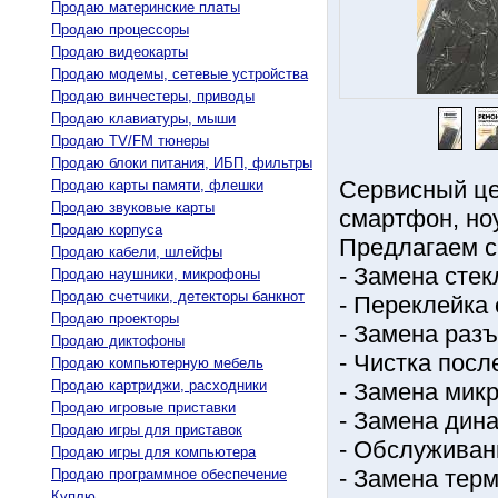
Продаю материнские платы
Продаю процессоры
Продаю видеокарты
Продаю модемы, сетевые устройства
Продаю винчестеры, приводы
Продаю клавиатуры, мыши
Продаю TV/FM тюнеры
Продаю блоки питания, ИБП, фильтры
Сервисный це
Продаю карты памяти, флешки
Продаю звуковые карты
смартфон, но
Продаю корпуса
Предлагаем с
Продаю кабели, шлейфы
- Замена стек
Продаю наушники, микрофоны
Продаю счетчики, детекторы банкнот
- Переклейка
Продаю проекторы
- Замена разъ
Продаю диктофоны
- Чистка посл
Продаю компьютерную мебель
Продаю картриджи, расходники
- Замена мик
Продаю игровые приставки
- Замена дин
Продаю игры для приставок
- Обслуживан
Продаю игры для компьютера
- Замена тер
Продаю программное обеспечение
Куплю