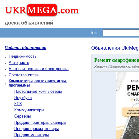
доска объявлений
Поиск:
Подать объявление
Объявления UkrMeg
Недвижимость
Ремонт смартфонов,
Авто, мото
Украина
/
Запорожская обл
Бытовая техника и электроника
Средства связи
Компьютеры, оргтехника, игры,
программы
Настольные компьютеры
Ноутбуки
КПК
Коммуникаторы
Серверы
Продаю принтеры, сканеры
Продаю факсы, копиры
Продаю мониторы