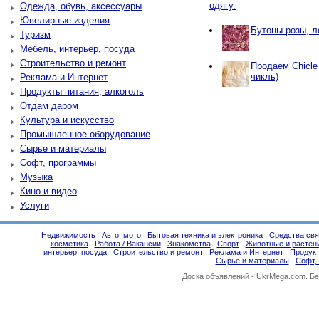
одягу.
Одежда, обувь, аксессуары
Ювелирные изделия
Бутоны розы, л
Туризм
Мебель, интерьер, посуда
Строительство и ремонт
Продаём Chicle
чикль)
Реклама и Интернет
Продукты питания, алкоголь
Отдам даром
Культура и искусство
Промышленное оборудование
Сырье и материалы
Софт, программы
Музыка
Кино и видео
Услуги
Недвижимость
Авто, мото
Бытовая техника и электроника
Средства свя
косметика
Работа / Вакансии
Знакомства
Спорт
Животные и растен
интерьер, посуда
Строительство и ремонт
Реклама и Интернет
Продукт
Сырье и материалы
Софт,
Доска объявлений -
UkrMega.com
. Б