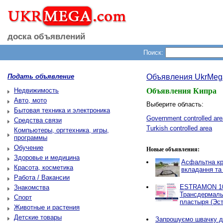
доска объявлений
Поиск:
Подать объявление
Объявления UkrMeg
Недвижимость
Объявления Кипра
Авто, мото
Выберите область:
Бытовая техника и электроника
Government controlled are
Средства связи
Turkish controlled area
Компьютеры, оргтехника, игры,
программы
Обучение
Новые объявления:
Здоровье и медицина
Асфальтна кр
Красота, косметика
вкладання та
Работа / Вакансии
ESTRAMON 100
Знакомства
Трансдермаль
Спорт
пластыря (Эст
Животные и растения
Детские товары
Запрошуємо швачку д