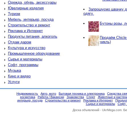
Одежда, обувь, аксессуары
Ювелирные изделия
Запрошуємо швачку д
одягу.
Туризм
Мебель, интерьер, посуда
Бутоны розы, л
Строительство и ремонт
Реклама и Интернет
Продукты питания, алкоголь
Продаём Chicle
чикль)
Отдам даром
Культура и искусство
Промышленное оборудование
Сырье и материалы
Софт, программы
Музыка
Кино и видео
Услуги
Недвижимость
Авто, мото
Бытовая техника и электроника
Средства свя
косметика
Работа / Вакансии
Знакомства
Спорт
Животные и растен
интерьер, посуда
Строительство и ремонт
Реклама и Интернет
Продукт
Сырье и материалы
Софт,
Доска объявлений -
UkrMega.com
. Б