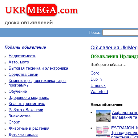
доска объявлений
Поиск:
Подать объявление
Объявления UkrMeg
Недвижимость
Объявления Ирланд
Авто, мото
Выберите область:
Бытовая техника и электроника
Cork
Средства связи
Dublin
Компьютеры, оргтехника, игры,
программы
Limerick
Обучение
Waterford
Здоровье и медицина
Красота, косметика
Новые объявления:
Работа / Вакансии
Асфальтна кр
Знакомства
вкладання та
Спорт
ESTRAMON 100
Животные и растения
Трансдермаль
Детские товары
пластыря (Эст