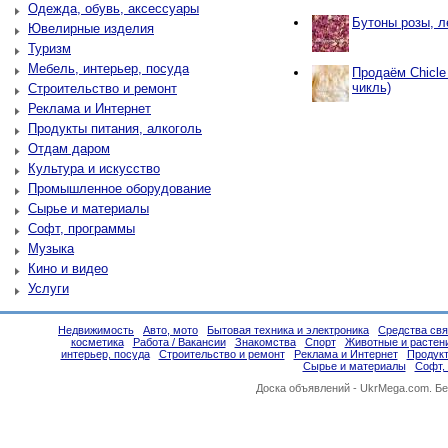
Одежда, обувь, аксессуары
Бутоны розы, л
Ювелирные изделия
Туризм
Мебель, интерьер, посуда
Продаём Chicle
чикль)
Строительство и ремонт
Реклама и Интернет
Продукты питания, алкоголь
Отдам даром
Культура и искусство
Промышленное оборудование
Сырье и материалы
Софт, программы
Музыка
Кино и видео
Услуги
Недвижимость
Авто, мото
Бытовая техника и электроника
Средства свя
косметика
Работа / Вакансии
Знакомства
Спорт
Животные и растен
интерьер, посуда
Строительство и ремонт
Реклама и Интернет
Продукт
Сырье и материалы
Софт,
Доска объявлений -
UkrMega.com
. Б