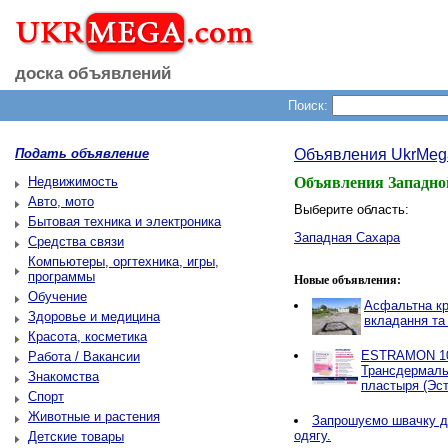
доска объявлений
Поиск:
Подать объявление
Объявления UkrMeg
Недвижимость
Объявления Западн
Авто, мото
Выберите область:
Бытовая техника и электроника
Западная Сахара
Средства связи
Компьютеры, оргтехника, игры,
программы
Новые объявления:
Обучение
Асфальтна кр
Здоровье и медицина
вкладання та
Красота, косметика
ESTRAMON 100
Работа / Вакансии
Трансдермаль
Знакомства
пластыря (Эст
Спорт
Животные и растения
Запрошуємо швачку д
одягу.
Детские товары