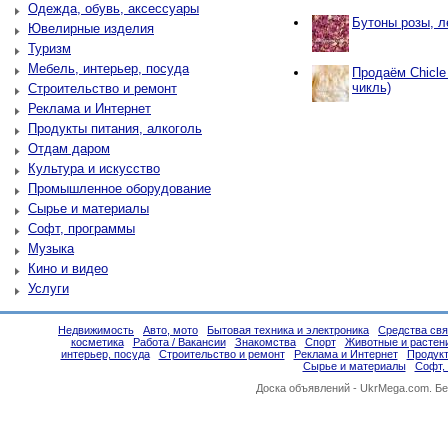
Одежда, обувь, аксессуары
Бутоны розы, л
Ювелирные изделия
Туризм
Мебель, интерьер, посуда
Продаём Chicle
чикль)
Строительство и ремонт
Реклама и Интернет
Продукты питания, алкоголь
Отдам даром
Культура и искусство
Промышленное оборудование
Сырье и материалы
Софт, программы
Музыка
Кино и видео
Услуги
Недвижимость
Авто, мото
Бытовая техника и электроника
Средства свя
косметика
Работа / Вакансии
Знакомства
Спорт
Животные и растен
интерьер, посуда
Строительство и ремонт
Реклама и Интернет
Продукт
Сырье и материалы
Софт,
Доска объявлений -
UkrMega.com
. Б