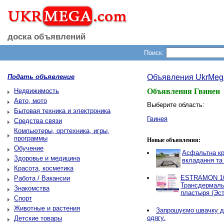
доска объявлений
Поиск:
Подать объявление
Объявления UkrMeg
Недвижимость
Объявления Гвинеи
Авто, мото
Выберите область:
Бытовая техника и электроника
Гвинея
Средства связи
Компьютеры, оргтехника, игры,
программы
Новые объявления:
Обучение
Асфальтна кр
Здоровье и медицина
вкладання та
Красота, косметика
ESTRAMON 100
Работа / Вакансии
Трансдермаль
Знакомства
пластыря (Эст
Спорт
Животные и растения
Запрошуємо швачку д
одягу.
Детские товары