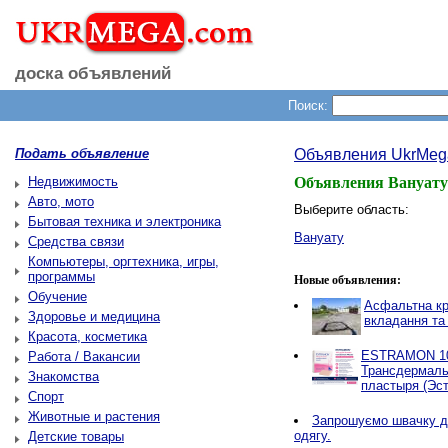
доска объявлений
Поиск:
Подать объявление
Объявления UkrMeg
Недвижимость
Объявления Вануату
Авто, мото
Выберите область:
Бытовая техника и электроника
Вануату
Средства связи
Компьютеры, оргтехника, игры,
программы
Новые объявления:
Обучение
Асфальтна кр
Здоровье и медицина
вкладання та
Красота, косметика
ESTRAMON 100
Работа / Вакансии
Трансдермаль
Знакомства
пластыря (Эст
Спорт
Животные и растения
Запрошуємо швачку д
одягу.
Детские товары