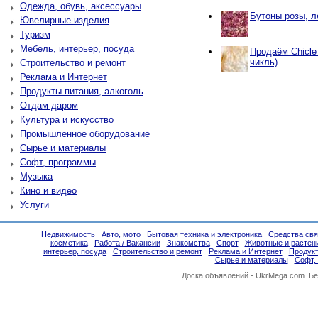
Одежда, обувь, аксессуары
Бутоны розы, л
Ювелирные изделия
Туризм
Мебель, интерьер, посуда
Продаём Chicle
чикль)
Строительство и ремонт
Реклама и Интернет
Продукты питания, алкоголь
Отдам даром
Культура и искусство
Промышленное оборудование
Сырье и материалы
Софт, программы
Музыка
Кино и видео
Услуги
Недвижимость
Авто, мото
Бытовая техника и электроника
Средства свя
косметика
Работа / Вакансии
Знакомства
Спорт
Животные и растен
интерьер, посуда
Строительство и ремонт
Реклама и Интернет
Продукт
Сырье и материалы
Софт,
Доска объявлений -
UkrMega.com
. Б