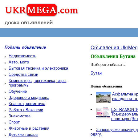
доска объявлений
Подать объявление
Объявления UkrMeg
Недвижимость
Объявления Бутана
Авто, мото
Выберите область:
Бытовая техника и электроника
Бутан
Средства связи
Компьютеры, оргтехника, игры,
программы
Новые объявления:
Обучение
Асфальтна кр
Здоровье и медицина
вкладання та
Красота, косметика
ESTRAMON 100
Работа / Вакансии
Трансдермаль
Знакомства
пластыря (Эст
Спорт
Животные и растения
Запрошуємо швачку д
одягу.
Детские товары