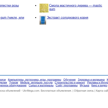
епестки розы
Смола мастичного дерева — mastic
gum
 gum (чикле, или
Экстракт солодкового корня
связи
Компьютеры, оргтехника, игры, программы
Обучение
Здоровье и медицина
делия
Туризм
Мебель, интерьер, посуда
Строительство и ремонт
Реклама и Инте
енное оборудование
Сырье и материалы
Софт, программы
Музыка
Кино и видео
оска объявлений -
UkrMega.com
. Бесплатные объявления. |
Обратная связь
|
Карта сай