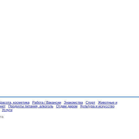
Красота, косметика
Работа / Вакансии
Знакомства
Спорт
Животные и
рнет
Продукты питания, алкоголь
Отдам даром
Культура и искусство
Услуги
та