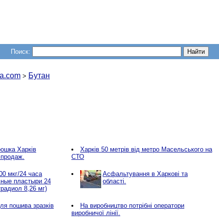
Поиск:
a.com
Бутан
>
ошка Харків
Харків 50 метрів від метро Масельського на
 продаж.
СТО
 мкг/24 часа
Асфальтування в Харкові та
ные пластыри 24
області.
радиол 8,26 мг)
ля пошива зразків
Нa виробництво потрібні оператори
виробничої лінії.