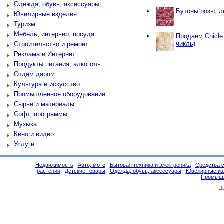
Одежда, обувь, аксессуары
Бутоны розы, л
Ювелирные изделия
Туризм
Мебель, интерьер, посуда
Продаём Chicle
чикль)
Строительство и ремонт
Реклама и Интернет
Продукты питания, алкоголь
Отдам даром
Культура и искусство
Промышленное оборудование
Сырье и материалы
Софт, программы
Музыка
Кино и видео
Услуги
Недвижимость
Авто, мото
Бытовая техника и электроника
Средства 
растения
Детские товары
Одежда, обувь, аксессуары
Ювелирные из
Промышл
Д