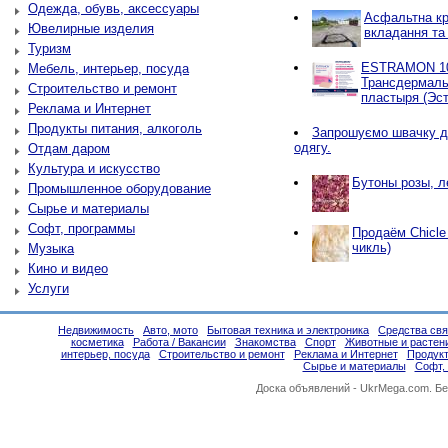
Одежда, обувь, аксессуары
Асфальтна кр
Ювелирные изделия
вкладання та
Туризм
ESTRAMON 100
Мебель, интерьер, посуда
Трансдермаль
Строительство и ремонт
пластыря (Эст
Реклама и Интернет
Продукты питания, алкоголь
Запрошуємо швачку д
одягу.
Отдам даром
Культура и искусство
Бутоны розы, л
Промышленное оборудование
Сырье и материалы
Софт, программы
Продаём Chicle
чикль)
Музыка
Кино и видео
Услуги
Недвижимость
Авто, мото
Бытовая техника и электроника
Средства свя
косметика
Работа / Вакансии
Знакомства
Спорт
Животные и растен
интерьер, посуда
Строительство и ремонт
Реклама и Интернет
Продукт
Сырье и материалы
Софт,
Доска объявлений -
UkrMega.com
. Б