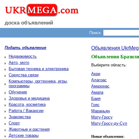
доска объявлений
Поиск:
Подать объявление
Объявления UkrMeg
Недвижимость
Объявления Бразил
Авто, мото
Выберите область:
Бытовая техника и электроника
Акри
Средства связи
Алагоас
Компьютеры, оргтехника, игры,
программы
Амазонас
Обучение
Амапа
Здоровье и медицина
Баия
Красота, косметика
Гояс
Работа / Вакансии
Мараньян
Знакомства
Мату-Гросу
Спорт
Мату-Гросу-ду-Сул
Животные и растения
Детские товары
Новые объявления: