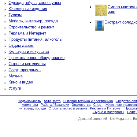
Одежда, обувь, аксессуары
Смола мастичн
Ювелирные изделия
gum
Туризм
Мебель, интерьер, посуда
Экстракт солодко
Строительство и ремонт
Реклама и Интернет
Продукты питания, алкоголь
Отдам даром
Культура и искусство
Промышленное оборудование
Сырье и материалы
Софт, программы
Музыка
Кино и видео
Услуги
Недвижимость
Авто, мото
Бытовая техника и электроника
Средства свя
косметика
Работа / Вакансии
Знакомства
Спорт
Животные и растен
интерьер, посуда
Строительство и ремонт
Реклама и Интернет
Продукт
Сырье и материалы
Софт,
Доска объявлений -
UkrMega.com
. Б