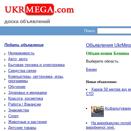
доска объявлений
Поиск:
Подать объявление
Объявления UkrMeg
Недвижимость
Объявления Бенина
Авто, мото
Выберите область:
Бытовая техника и электроника
Бенин
Средства связи
Компьютеры, оргтехника, игры,
программы
Новые объявления:
Обучение
Харків 50 метрів від 
Здоровье и медицина
СТО
Красота, косметика
Работа / Вакансии
Асфальтування
Знакомства
Спорт
Животные и растения
Нa виробництво потріб
виробничої лінії.
Детские товары