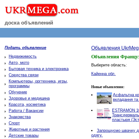
доска объявлений
Подать объявление
Объявления UkrMeg
Недвижимость
Объявления Францу
Авто, мото
Выберите область:
Бытовая техника и электроника
Кайенна обл.
Средства связи
Компьютеры, оргтехника, игры,
программы
Новые объявления:
Обучение
Асфальтна кр
Здоровье и медицина
вкладання та
Красота, косметика
ESTRAMON 100
Работа / Вакансии
Трансдермаль
Знакомства
пластыря (Эст
Спорт
Животные и растения
Запрошуємо швачку д
одягу.
Детские товары