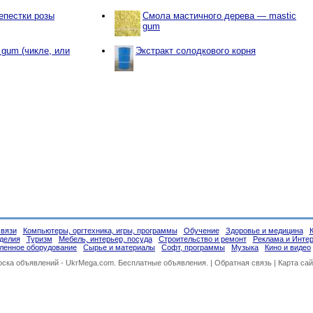
епестки розы
Смола мастичного дерева — mastic
gum
 gum (чикле, или
Экстракт солодкового корня
связи
Компьютеры, оргтехника, игры, программы
Обучение
Здоровье и медицина
делия
Туризм
Мебель, интерьер, посуда
Строительство и ремонт
Реклама и Инте
енное оборудование
Сырье и материалы
Софт, программы
Музыка
Кино и видео
оска объявлений -
UkrMega.com
. Бесплатные объявления. |
Обратная связь
|
Карта сай