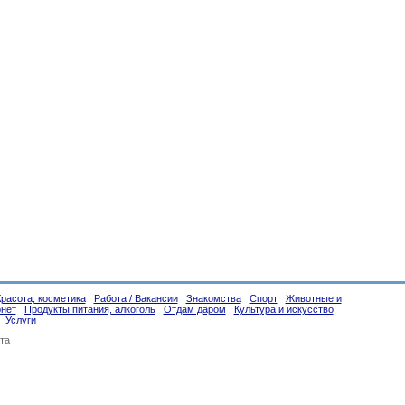
Красота, косметика
Работа / Вакансии
Знакомства
Спорт
Животные и
рнет
Продукты питания, алкоголь
Отдам даром
Культура и искусство
Услуги
та