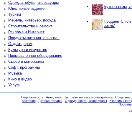
Одежда, обувь, аксессуары
Бутоны розы, л
Ювелирные изделия
Туризм
Мебель, интерьер, посуда
Продаём Chicle
чикль)
Строительство и ремонт
Реклама и Интернет
Продукты питания, алкоголь
Отдам даром
Культура и искусство
Промышленное оборудование
Сырье и материалы
Софт, программы
Музыка
Кино и видео
Услуги
Недвижимость
Авто, мото
Бытовая техника и электроника
Средства 
растения
Детские товары
Одежда, обувь, аксессуары
Ювелирные из
Промышл
Д