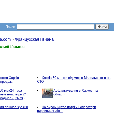
Поиск:
a.com
Французская Гвиана
>
зской Гвианы
ошка Харків
Харків 50 метрів від метро Масельського на
 продаж.
СТО
 мкг/24 часа
Асфальтування в Харкові та
ные пластыри 24
області.
радиол 8,26 мг)
ля пошива зразків
Нa виробництво потрібні оператори
виробничої лінії.