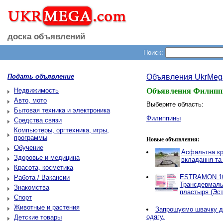
доска объявлений
Поиск:
Подать объявление
Объявления UkrMeg
Недвижимость
Объявления Филипп
Авто, мото
Выберите область:
Бытовая техника и электроника
Филиппины
Средства связи
Компьютеры, оргтехника, игры,
программы
Новые объявления:
Обучение
Асфальтна кр
Здоровье и медицина
вкладання та
Красота, косметика
ESTRAMON 100
Работа / Вакансии
Трансдермаль
Знакомства
пластыря (Эст
Спорт
Животные и растения
Запрошуємо швачку д
одягу.
Детские товары