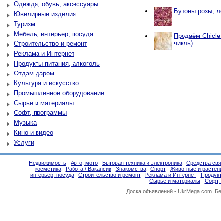
Одежда, обувь, аксессуары
Бутоны розы, л
Ювелирные изделия
Туризм
Мебель, интерьер, посуда
Продаём Chicle
чикль)
Строительство и ремонт
Реклама и Интернет
Продукты питания, алкоголь
Отдам даром
Культура и искусство
Промышленное оборудование
Сырье и материалы
Софт, программы
Музыка
Кино и видео
Услуги
Недвижимость
Авто, мото
Бытовая техника и электроника
Средства свя
косметика
Работа / Вакансии
Знакомства
Спорт
Животные и растен
интерьер, посуда
Строительство и ремонт
Реклама и Интернет
Продукт
Сырье и материалы
Софт,
Доска объявлений -
UkrMega.com
. Б