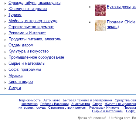
Одежда, обувь, аксессуары
Бутоны розы, л
Ювелирные изделия
Туризм
Мебель, интерьер, посуда
Продаём Chicle
чикль)
Строительство и ремонт
Реклама и Интернет
Продукты питания, алкоголь
Отдам даром
Культура и искусство
Промышленное оборудование
Сырье и материалы
Софт, программы
Музыка
Кино и видео
Услуги
Недвижимость
Авто, мото
Бытовая техника и электроника
Средства свя
косметика
Работа / Вакансии
Знакомства
Спорт
Животные и растен
интерьер, посуда
Строительство и ремонт
Реклама и Интернет
Продукт
Сырье и материалы
Софт,
Доска объявлений -
UkrMega.com
. Б