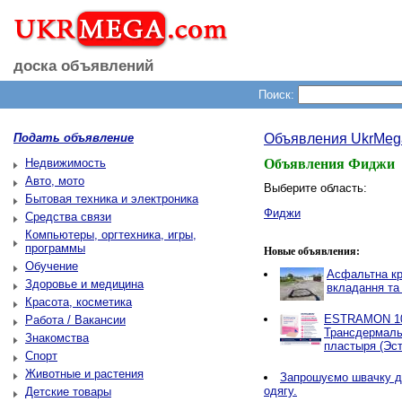
доска объявлений
Поиск:
Подать объявление
Объявления UkrMeg
Недвижимость
Объявления Фиджи
Авто, мото
Выберите область:
Бытовая техника и электроника
Фиджи
Средства связи
Компьютеры, оргтехника, игры,
программы
Новые объявления:
Обучение
Асфальтна кр
Здоровье и медицина
вкладання та
Красота, косметика
ESTRAMON 100
Работа / Вакансии
Трансдермаль
Знакомства
пластыря (Эст
Спорт
Животные и растения
Запрошуємо швачку д
одягу.
Детские товары