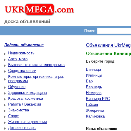
доска объявлений
Поиск:
Подать объявление
Объявления UkrMeg
Недвижимость
Объявления Винницк
Авто, мото
Выберите город:
Бытовая техника и электроника
Винница
Средства связи
Иллинцы
Компьютеры, оргтехника, игры,
программы
Бар
Обучение
Бершадь
Здоровье и медицина
Немиров
Красота, косметика
Винница РУС
Работа / Вакансии
Гайсин
Знакомства
Жмеринка
Спорт
Калиновка
Животные и растения
Детские товары
Новые объявления: