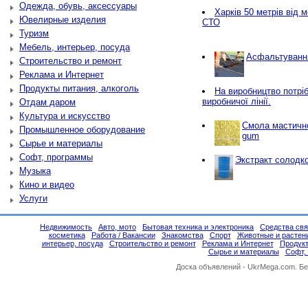
Одежда, обувь, аксессуары
Харків 50 метрів від 
Ювелирные изделия
СТО
Туризм
Мебель, интерьер, посуда
Асфальтування
Строительство и ремонт
Реклама и Интернет
Продукты питания, алкоголь
Нa виробництво потріб
виробничої лінії.
Отдам даром
Культура и искусство
Смола мастичн
Промышленное оборудование
gum
Сырье и материалы
Софт, программы
Экстракт солодко
Музыка
Кино и видео
Услуги
Недвижимость
Авто, мото
Бытовая техника и электроника
Средства свя
косметика
Работа / Вакансии
Знакомства
Спорт
Животные и растен
интерьер, посуда
Строительство и ремонт
Реклама и Интернет
Продукт
Сырье и материалы
Софт,
Доска объявлений -
UkrMega.com
. Б