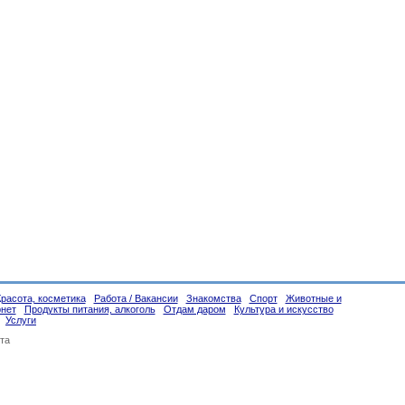
Красота, косметика
Работа / Вакансии
Знакомства
Спорт
Животные и
рнет
Продукты питания, алкоголь
Отдам даром
Культура и искусство
Услуги
та