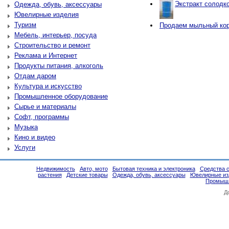
Экстракт солодко
Одежда, обувь, аксессуары
Ювелирные изделия
Туризм
Продаем мыльный ко
Мебель, интерьер, посуда
Строительство и ремонт
Реклама и Интернет
Продукты питания, алкоголь
Отдам даром
Культура и искусство
Промышленное оборудование
Сырье и материалы
Софт, программы
Музыка
Кино и видео
Услуги
Недвижимость
Авто, мото
Бытовая техника и электроника
Средства 
растения
Детские товары
Одежда, обувь, аксессуары
Ювелирные из
Промышл
Д