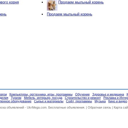
вого корня
Продаем мыльный корень
рень
Продаем мыльный корень
связи
Компьютеры, оргтехника, игры, программы
Обучение
Здоровье и медицина
делия
Туризм
Мебель, интерьер, посуда
Строительство и ремонт
Реклама и Инте
енное оборудование
Сырье и материалы
Софт, программы
Музыка
Кино и видео
оска объявлений -
UkrMega.com
. Бесплатные объявления. |
Обратная связь
|
Карта сай