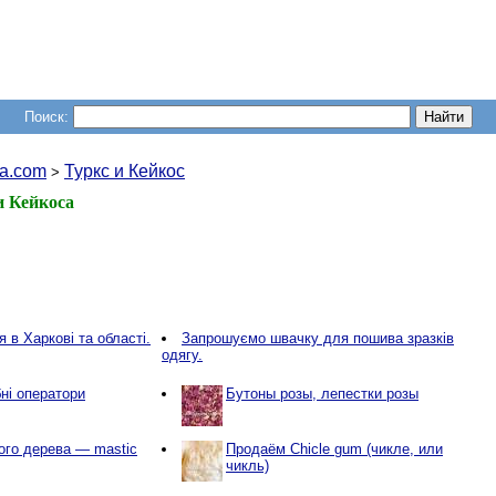
Поиск:
a.com
Туркс и Кейкос
>
и Кейкоса
 в Харкові та області.
Запрошуємо швачку для пошива зразків
одягу.
ні оператори
Бутоны розы, лепестки розы
ого дерева — mastic
Продаём Chicle gum (чикле, или
чикль)