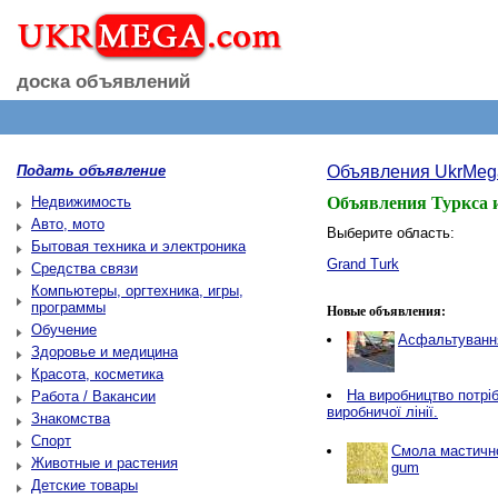
доска объявлений
Подать объявление
Объявления UkrMeg
Недвижимость
Объявления Туркса 
Авто, мото
Выберите область:
Бытовая техника и электроника
Grand Turk
Средства связи
Компьютеры, оргтехника, игры,
программы
Новые объявления:
Обучение
Асфальтування
Здоровье и медицина
Красота, косметика
Нa виробництво потріб
Работа / Вакансии
виробничої лінії.
Знакомства
Спорт
Смола мастичн
Животные и растения
gum
Детские товары