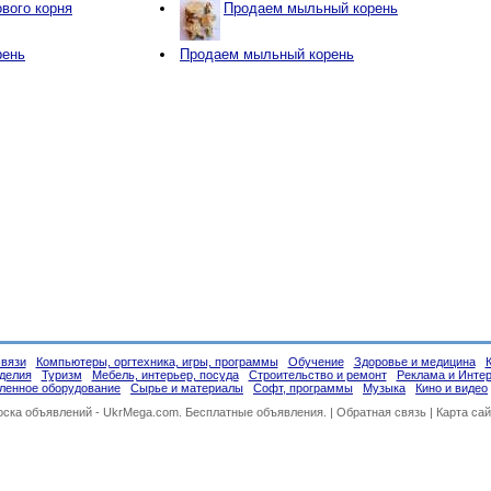
вого корня
Продаем мыльный корень
рень
Продаем мыльный корень
связи
Компьютеры, оргтехника, игры, программы
Обучение
Здоровье и медицина
делия
Туризм
Мебель, интерьер, посуда
Строительство и ремонт
Реклама и Инте
енное оборудование
Сырье и материалы
Софт, программы
Музыка
Кино и видео
оска объявлений -
UkrMega.com
. Бесплатные объявления. |
Обратная связь
|
Карта сай