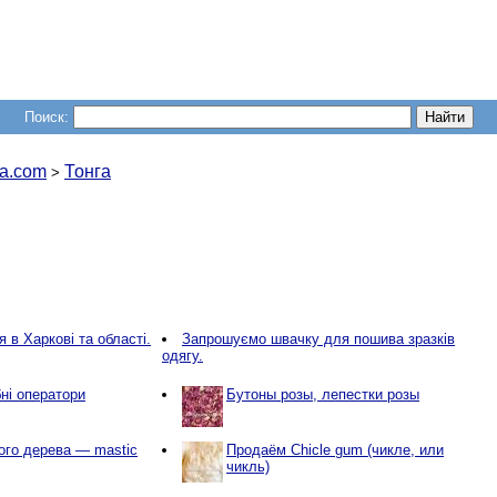
Поиск:
a.com
Тонга
>
 в Харкові та області.
Запрошуємо швачку для пошива зразків
одягу.
ні оператори
Бутоны розы, лепестки розы
ого дерева — mastic
Продаём Chicle gum (чикле, или
чикль)