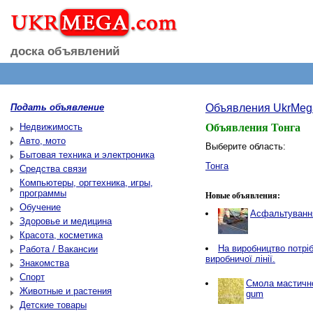
доска объявлений
Подать объявление
Объявления UkrMeg
Недвижимость
Объявления Тонга
Авто, мото
Выберите область:
Бытовая техника и электроника
Тонга
Средства связи
Компьютеры, оргтехника, игры,
программы
Новые объявления:
Обучение
Асфальтування
Здоровье и медицина
Красота, косметика
Нa виробництво потріб
Работа / Вакансии
виробничої лінії.
Знакомства
Спорт
Смола мастичн
Животные и растения
gum
Детские товары