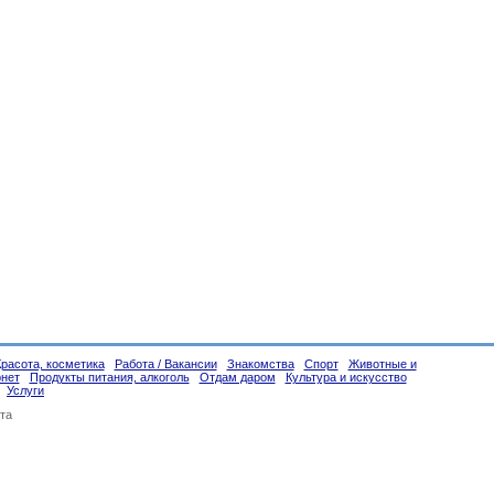
Красота, косметика
Работа / Вакансии
Знакомства
Спорт
Животные и
рнет
Продукты питания, алкоголь
Отдам даром
Культура и искусство
Услуги
та