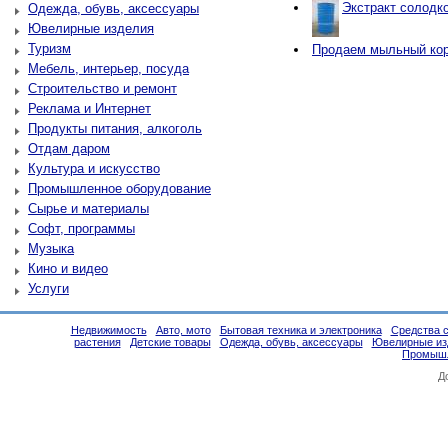
Экстракт солодко
Одежда, обувь, аксессуары
Ювелирные изделия
Туризм
Продаем мыльный ко
Мебель, интерьер, посуда
Строительство и ремонт
Реклама и Интернет
Продукты питания, алкоголь
Отдам даром
Культура и искусство
Промышленное оборудование
Сырье и материалы
Софт, программы
Музыка
Кино и видео
Услуги
Недвижимость
Авто, мото
Бытовая техника и электроника
Средства 
растения
Детские товары
Одежда, обувь, аксессуары
Ювелирные из
Промышл
Д