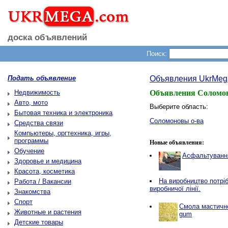
доска объявлений
Поиск:
Подать объявление
Объявления UkrMeg
Недвижимость
Объявления Соломо
Авто, мото
Выберите область:
Бытовая техника и электроника
Соломоновы о-ва
Средства связи
Компьютеры, оргтехника, игры,
программы
Новые объявления:
Обучение
Асфальтування
Здоровье и медицина
Красота, косметика
Нa виробництво потріб
Работа / Вакансии
виробничої лінії.
Знакомства
Спорт
Смола мастичн
Животные и растения
gum
Детские товары