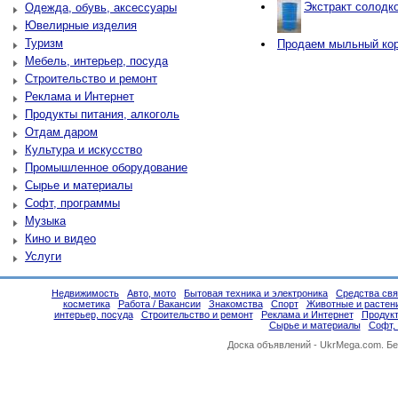
Экстракт солодко
Одежда, обувь, аксессуары
Ювелирные изделия
Туризм
Продаем мыльный ко
Мебель, интерьер, посуда
Строительство и ремонт
Реклама и Интернет
Продукты питания, алкоголь
Отдам даром
Культура и искусство
Промышленное оборудование
Сырье и материалы
Софт, программы
Музыка
Кино и видео
Услуги
Недвижимость
Авто, мото
Бытовая техника и электроника
Средства свя
косметика
Работа / Вакансии
Знакомства
Спорт
Животные и растен
интерьер, посуда
Строительство и ремонт
Реклама и Интернет
Продукт
Сырье и материалы
Софт,
Доска объявлений -
UkrMega.com
. Б