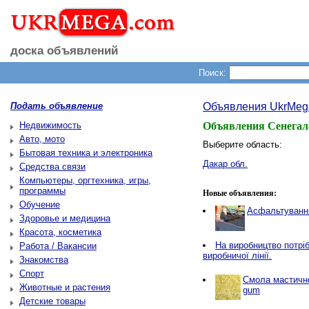
доска объявлений
Поиск:
Подать объявление
Объявления UkrMeg
Недвижимость
Объявления Сенегал
Авто, мото
Выберите область:
Бытовая техника и электроника
Дакар обл.
Средства связи
Компьютеры, оргтехника, игры,
программы
Новые объявления:
Обучение
Асфальтування
Здоровье и медицина
Красота, косметика
Нa виробництво потріб
Работа / Вакансии
виробничої лінії.
Знакомства
Спорт
Смола мастичн
Животные и растения
gum
Детские товары