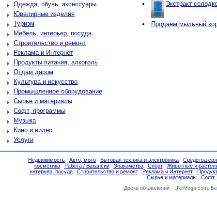
Экстракт солодко
Одежда, обувь, аксессуары
Ювелирные изделия
Туризм
Продаем мыльный ко
Мебель, интерьер, посуда
Строительство и ремонт
Реклама и Интернет
Продукты питания, алкоголь
Отдам даром
Культура и искусство
Промышленное оборудование
Сырье и материалы
Софт, программы
Музыка
Кино и видео
Услуги
Недвижимость
Авто, мото
Бытовая техника и электроника
Средства свя
косметика
Работа / Вакансии
Знакомства
Спорт
Животные и растен
интерьер, посуда
Строительство и ремонт
Реклама и Интернет
Продукт
Сырье и материалы
Софт,
Доска объявлений -
UkrMega.com
. Б