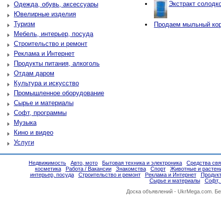
Экстракт солодко
Одежда, обувь, аксессуары
Ювелирные изделия
Туризм
Продаем мыльный ко
Мебель, интерьер, посуда
Строительство и ремонт
Реклама и Интернет
Продукты питания, алкоголь
Отдам даром
Культура и искусство
Промышленное оборудование
Сырье и материалы
Софт, программы
Музыка
Кино и видео
Услуги
Недвижимость
Авто, мото
Бытовая техника и электроника
Средства свя
косметика
Работа / Вакансии
Знакомства
Спорт
Животные и растен
интерьер, посуда
Строительство и ремонт
Реклама и Интернет
Продукт
Сырье и материалы
Софт,
Доска объявлений -
UkrMega.com
. Б