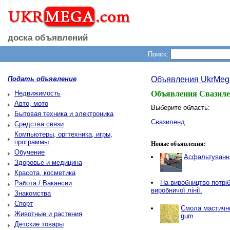
доска объявлений
Поиск:
Подать объявление
Объявления UkrMeg
Недвижимость
Объявления Свазиле
Авто, мото
Выберите область:
Бытовая техника и электроника
Свазиленд
Средства связи
Компьютеры, оргтехника, игры,
программы
Новые объявления:
Обучение
Асфальтування
Здоровье и медицина
Красота, косметика
Нa виробництво потріб
Работа / Вакансии
виробничої лінії.
Знакомства
Спорт
Смола мастичн
Животные и растения
gum
Детские товары