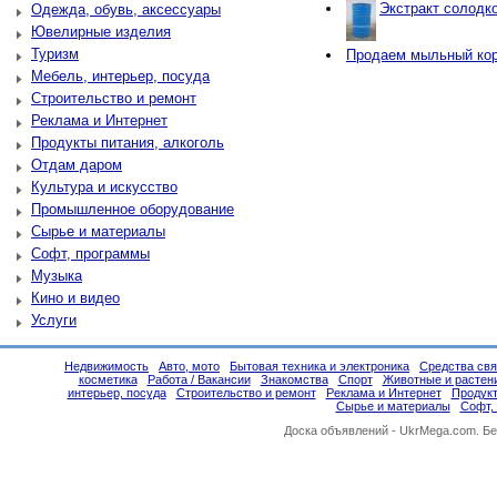
Экстракт солодко
Одежда, обувь, аксессуары
Ювелирные изделия
Туризм
Продаем мыльный ко
Мебель, интерьер, посуда
Строительство и ремонт
Реклама и Интернет
Продукты питания, алкоголь
Отдам даром
Культура и искусство
Промышленное оборудование
Сырье и материалы
Софт, программы
Музыка
Кино и видео
Услуги
Недвижимость
Авто, мото
Бытовая техника и электроника
Средства свя
косметика
Работа / Вакансии
Знакомства
Спорт
Животные и растен
интерьер, посуда
Строительство и ремонт
Реклама и Интернет
Продукт
Сырье и материалы
Софт,
Доска объявлений -
UkrMega.com
. Б