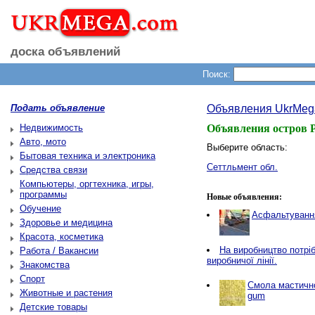
доска объявлений
Поиск:
Подать объявление
Объявления UkrMeg
Недвижимость
Объявления остров 
Авто, мото
Выберите область:
Бытовая техника и электроника
Сеттльмент обл.
Средства связи
Компьютеры, оргтехника, игры,
программы
Новые объявления:
Обучение
Асфальтування
Здоровье и медицина
Красота, косметика
Нa виробництво потріб
Работа / Вакансии
виробничої лінії.
Знакомства
Спорт
Смола мастичн
Животные и растения
gum
Детские товары