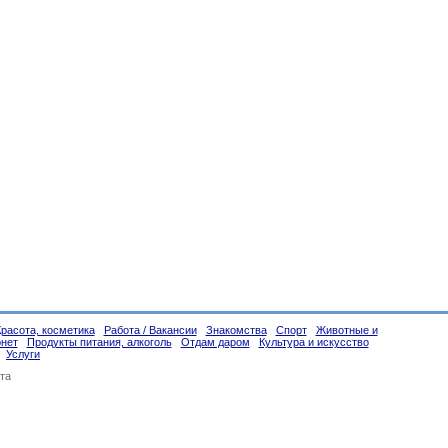
Красота, косметика
Работа / Вакансии
Знакомства
Спорт
Животные и
рнет
Продукты питания, алкоголь
Отдам даром
Культура и искусство
Услуги
та