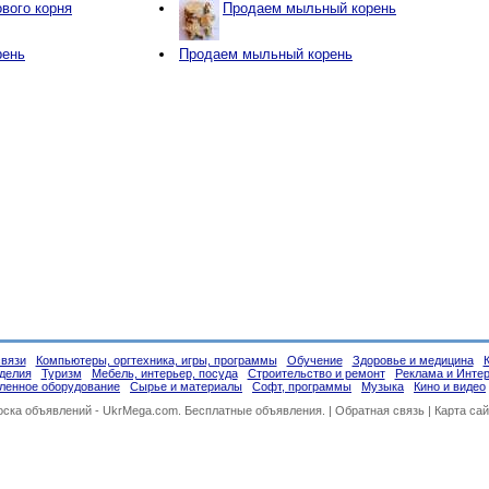
вого корня
Продаем мыльный корень
рень
Продаем мыльный корень
связи
Компьютеры, оргтехника, игры, программы
Обучение
Здоровье и медицина
делия
Туризм
Мебель, интерьер, посуда
Строительство и ремонт
Реклама и Инте
енное оборудование
Сырье и материалы
Софт, программы
Музыка
Кино и видео
оска объявлений -
UkrMega.com
. Бесплатные объявления. |
Обратная связь
|
Карта сай