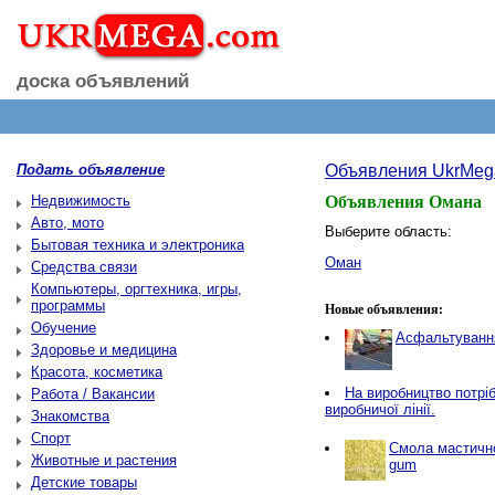
доска объявлений
Подать объявление
Объявления UkrMeg
Недвижимость
Объявления Омана
Авто, мото
Выберите область:
Бытовая техника и электроника
Оман
Средства связи
Компьютеры, оргтехника, игры,
программы
Новые объявления:
Обучение
Асфальтування
Здоровье и медицина
Красота, косметика
Нa виробництво потріб
Работа / Вакансии
виробничої лінії.
Знакомства
Спорт
Смола мастичн
Животные и растения
gum
Детские товары