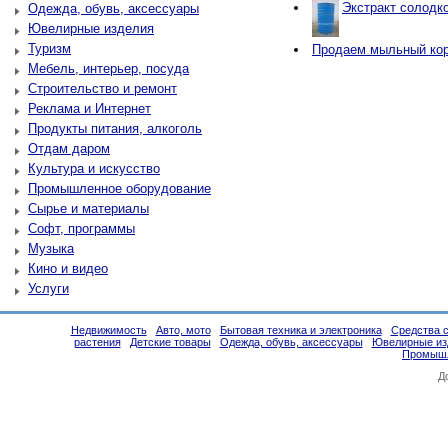
Экстракт солодко
Одежда, обувь, аксессуары
Ювелирные изделия
Туризм
Продаем мыльный ко
Мебель, интерьер, посуда
Строительство и ремонт
Реклама и Интернет
Продукты питания, алкоголь
Отдам даром
Культура и искусство
Промышленное оборудование
Сырье и материалы
Софт, программы
Музыка
Кино и видео
Услуги
Недвижимость
Авто, мото
Бытовая техника и электроника
Средства 
растения
Детские товары
Одежда, обувь, аксессуары
Ювелирные из
Промышл
Д