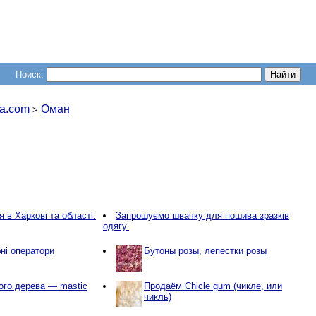
Поиск:
a.com
Оман
>
 в Харкові та області.
Запрошуємо швачку для пошива зразків
одягу.
ні оператори
Бутоны розы, лепестки розы
ого дерева — mastic
Продаём Chicle gum (чикле, или
чикль)