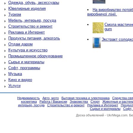
Одежда, обувь, аксессуары
Ювелирные изделия
Нa виробництво потріб
виробничої лінії.
Туризм
Мебель, интерьер, посуда
Смола мастичн
Строительство и ремонт
gum
Реклама и Интернет
Продукты питания, алкоголь
Экстракт солодко
Отдам даром
Культура и искусство
Промышленное оборудование
Сырье и материалы
Софт, программы
Музыка
Кино и видео
Услуги
Недвижимость
Авто, мото
Бытовая техника и электроника
Средства свя
косметика
Работа / Вакансии
Знакомства
Спорт
Животные и растен
интерьер, посуда
Строительство и ремонт
Реклама и Интернет
Продукт
Сырье и материалы
Софт,
Доска объявлений -
UkrMega.com
. Б