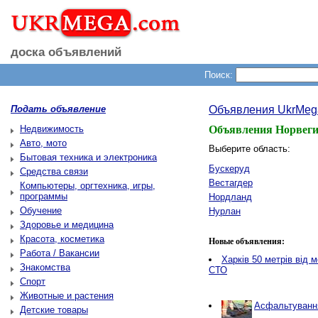
доска объявлений
Поиск:
Подать объявление
Объявления UkrMeg
Недвижимость
Объявления Норвег
Авто, мото
Выберите область:
Бытовая техника и электроника
Бускеруд
Средства связи
Вестагдер
Компьютеры, оргтехника, игры,
программы
Нордланд
Обучение
Нурлан
Здоровье и медицина
Красота, косметика
Новые объявления:
Работа / Вакансии
Харків 50 метрів від 
Знакомства
СТО
Спорт
Животные и растения
Асфальтування
Детские товары