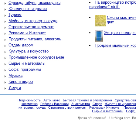
Нa виробництво потріб
Одежда, обувь, аксессуары
виробничої лінії.
Ювелирные изделия
Туризм
Смола мастичн
Мебель, интерьер, посуда
gum
Строительство и ремонт
Экстракт солодко
Реклама и Интернет
Продукты питания, алкоголь
Отдам даром
Продаем мыльный ко
Культура и искусство
Промышленное оборудование
Сырье и материалы
Софт, программы
Музыка
Кино и видео
Услуги
Недвижимость
Авто, мото
Бытовая техника и электроника
Средства свя
косметика
Работа / Вакансии
Знакомства
Спорт
Животные и растен
интерьер, посуда
Строительство и ремонт
Реклама и Интернет
Продукт
Сырье и материалы
Софт,
Доска объявлений -
UkrMega.com
. Б