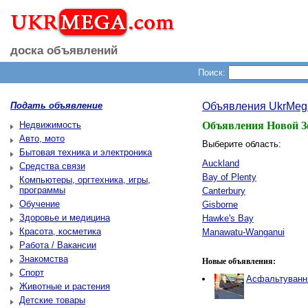
доска объявлений
Поиск:
Подать объявление
Объявления UkrMeg
Недвижимость
Объявления Новой З
Авто, мото
Выберите область:
Бытовая техника и электроника
Auckland
Средства связи
Bay of Plenty
Компьютеры, оргтехника, игры,
программы
Canterbury
Обучение
Gisborne
Здоровье и медицина
Hawke's Bay
Красота, косметика
Manawatu-Wanganui
Работа / Вакансии
Знакомства
Новые объявления:
Спорт
Асфальтування
Животные и растения
Детские товары