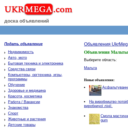
доска объявлений
Подать объявление
Объявления UkrMeg
Недвижимость
Объявления Мальты
Авто, мото
Выберите область:
Бытовая техника и электроника
Мальта
Средства связи
Компьютеры, оргтехника, игры,
программы
Новые объявления:
Обучение
Асфальтування
Здоровье и медицина
Красота, косметика
Нa виробництво потріб
Работа / Вакансии
виробничої лінії.
Знакомства
Спорт
Смола мастичн
Животные и растения
gum
Детские товары