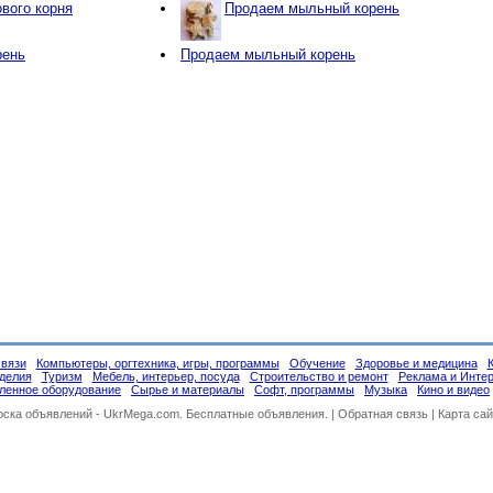
вого корня
Продаем мыльный корень
рень
Продаем мыльный корень
связи
Компьютеры, оргтехника, игры, программы
Обучение
Здоровье и медицина
делия
Туризм
Мебель, интерьер, посуда
Строительство и ремонт
Реклама и Инте
енное оборудование
Сырье и материалы
Софт, программы
Музыка
Кино и видео
оска объявлений -
UkrMega.com
. Бесплатные объявления. |
Обратная связь
|
Карта сай