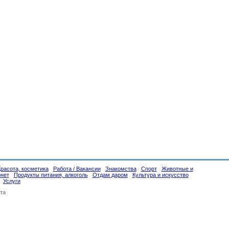
Красота, косметика
Работа / Вакансии
Знакомства
Спорт
Животные и
рнет
Продукты питания, алкоголь
Отдам даром
Культура и искусство
Услуги
та