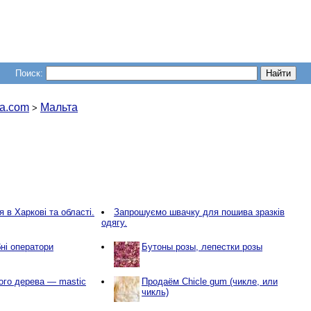
Поиск:
a.com
Мальта
>
 в Харкові та області.
Запрошуємо швачку для пошива зразків
одягу.
ні оператори
Бутоны розы, лепестки розы
ого дерева — mastic
Продаём Chicle gum (чикле, или
чикль)