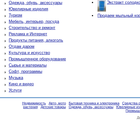
Экстракт солодко
Одежда, обувь, аксессуары
Ювелирные изделия
Туризм
Продаем мыльный ко
Мебель, интерьер, посуда
Строительство и ремонт
Реклама и Интернет
Продукты питания, алкоголь
Отдам даром
Культура и искусство
Промышленное оборудование
Сырье и материалы
Софт, программы
Музыка
Кино и видео
Услуги
Недвижимость
Авто, мото
Бытовая техника и электроника
Средства 
растения
Детские товары
Одежда, обувь, аксессуары
Ювелирные из
Промышл
Д