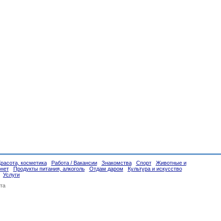
Красота, косметика
Работа / Вакансии
Знакомства
Спорт
Животные и
рнет
Продукты питания, алкоголь
Отдам даром
Культура и искусство
Услуги
та