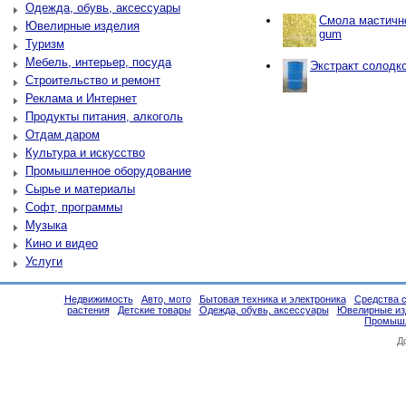
Одежда, обувь, аксессуары
Смола мастичн
Ювелирные изделия
gum
Туризм
Мебель, интерьер, посуда
Экстракт солодко
Строительство и ремонт
Реклама и Интернет
Продукты питания, алкоголь
Отдам даром
Культура и искусство
Промышленное оборудование
Сырье и материалы
Софт, программы
Музыка
Кино и видео
Услуги
Недвижимость
Авто, мото
Бытовая техника и электроника
Средства 
растения
Детские товары
Одежда, обувь, аксессуары
Ювелирные из
Промышл
Д