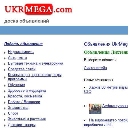
доска объявлений
Подать объявление
Объявления UkrMeg
Недвижимость
Объявления Лихтен
Авто, мото
Выберите область:
Бытовая техника и электроника
Лихтенштейн
Средства связи
Компьютеры, оргтехника, игры,
программы
Новые объявления:
Обучение
Харків 50 метрів від 
Здоровье и медицина
СТО
Красота, косметика
Работа / Вакансии
Асфальтування
Знакомства
Спорт
Животные и растения
Нa виробництво потріб
виробничої лінії.
Детские товары