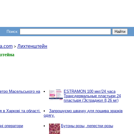
Поиск:
a.com
Лихтенштейн
>
штейна
метро Масельського на
ESTRAMON 100 мкг/24 часа
Трансдермальные пластыри 24
пластыря (Эстрадиол 8,26 мг)
 в Харкові та області.
Запрошуємо швачку для пошива зразків
одягу.
ні оператори
Бутоны розы, лепестки розы