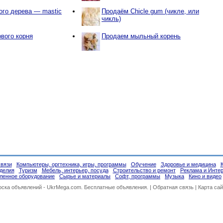
ого дерева — mastic
Продаём Chicle gum (чикле, или
чикль)
вого корня
Продаем мыльный корень
связи
Компьютеры, оргтехника, игры, программы
Обучение
Здоровье и медицина
делия
Туризм
Мебель, интерьер, посуда
Строительство и ремонт
Реклама и Инте
енное оборудование
Сырье и материалы
Софт, программы
Музыка
Кино и видео
оска объявлений -
UkrMega.com
. Бесплатные объявления. |
Обратная связь
|
Карта сай