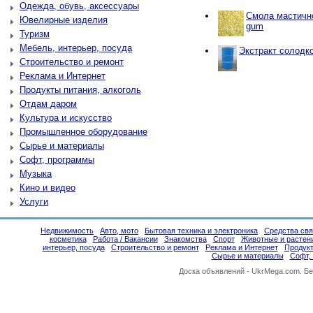
Одежда, обувь, аксессуары
Смола мастичн
Ювелирные изделия
gum
Туризм
Мебель, интерьер, посуда
Экстракт солодко
Строительство и ремонт
Реклама и Интернет
Продукты питания, алкоголь
Отдам даром
Культура и искусство
Промышленное оборудование
Сырье и материалы
Софт, программы
Музыка
Кино и видео
Услуги
Недвижимость
Авто, мото
Бытовая техника и электроника
Средства свя
косметика
Работа / Вакансии
Знакомства
Спорт
Животные и растен
интерьер, посуда
Строительство и ремонт
Реклама и Интернет
Продукт
Сырье и материалы
Софт,
Доска объявлений -
UkrMega.com
. Б