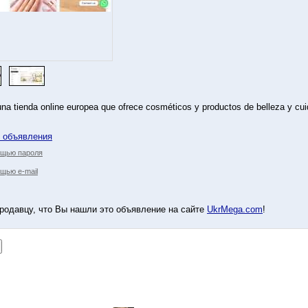
 tienda online europea que ofrece cosméticos y productos de belleza y cui
у объявления
ощью пароля
щью e-mail
родавцу, что Вы нашли это объявление на сайте
UkrMega.com
!