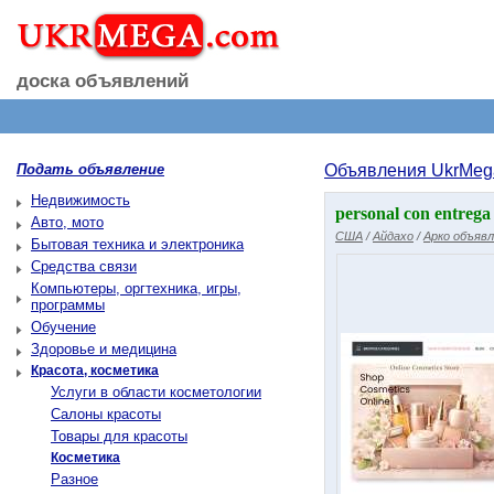
доска объявлений
Подать объявление
Объявления UkrMeg
Недвижимость
personal con entrega
Авто, мото
США
/
Айдахо
/
Арко объяв
Бытовая техника и электроника
Средства связи
Компьютеры, оргтехника, игры,
программы
Обучение
Здоровье и медицина
Красота, косметика
Услуги в области косметологии
Салоны красоты
Товары для красоты
Косметика
Разное