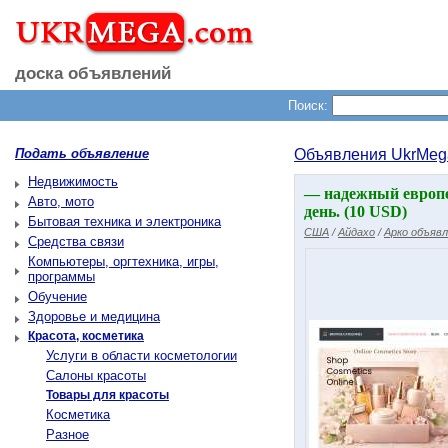
доска объявлений
Поиск:
Подать объявление
Объявления UkrMeg
Недвижимость
— надежный европе
Авто, мото
день. (10 USD)
Бытовая техника и электроника
США
/
Айдахо
/
Арко объяв
Средства связи
Компьютеры, оргтехника, игры,
программы
Обучение
Здоровье и медицина
Красота, косметика
Услуги в области косметологии
Салоны красоты
Товары для красоты
Косметика
Разное