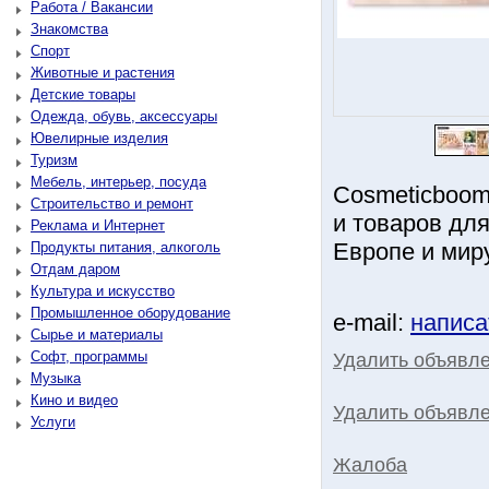
Работа / Вакансии
Знакомства
Спорт
Животные и растения
Детские товары
Одежда, обувь, аксессуары
Ювелирные изделия
Туризм
Мебель, интерьер, посуда
Cosmeticboom
Строительство и ремонт
и товаров для
Реклама и Интернет
Европе и миру
Продукты питания, алкоголь
Отдам даром
Культура и искусство
Промышленное оборудование
e-mail:
написа
Сырье и материалы
Софт, программы
Удалить объявл
Музыка
Кино и видео
Удалить объявле
Услуги
Жалоба