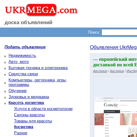
доска объявлений
Поиск:
Подать объявление
Объявления UkrMeg
Недвижимость
— европейский инте
Авто, мото
доставкой по всей 
Бытовая техника и электроника
Австрия
/
Австрия
/
Инсбр
Средства связи
Компьютеры, оргтехника, игры,
программы
Обучение
Здоровье и медицина
Красота, косметика
Услуги в области косметологии
Салоны красоты
Товары для красоты
Косметика
Разное