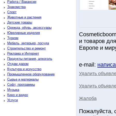
Работа / Вакансии
Знакомства
Спорт
Животные и растения
Детские товары
Одежда, обувь, аксессуары
Ювелирные изделия
Cosmeticboom
Туризм
и товаров для
Мебель, интерьер, посуда
Европе и миру
Строительство и ремонт
Реклама и Интернет
Продукты питания, алкоголь
e-mail:
написа
Отдам даром
Культура и искусство
Удалить объявл
Промышленное оборудование
Сырье и материалы
Софт, программы
Удалить объявле
Музыка
Кино и видео
Жалоба
Услуги
Пожалуйста, 