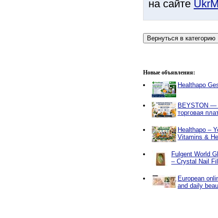
на сайте
UkrM
Новые объявления:
Healthapo Ge
BEYSTON — 
торговая пл
Healthapo – Y
Vitamins & He
Fulgent World Gl
– Crystal Nail F
European onlin
and daily beau