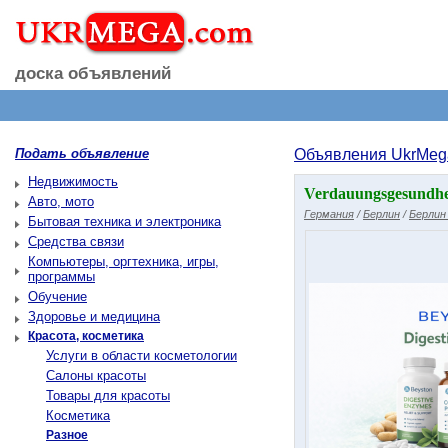
доска объявлений
Подать объявление
Объявления UkrMeg
Недвижимость
Verdauungsgesundhe
Авто, мото
Германия
/
Берлин
/
Берлин
Бытовая техника и электроника
Средства связи
Компьютеры, оргтехника, игры,
программы
Обучение
Здоровье и медицина
Красота, косметика
Услуги в области косметологии
Салоны красоты
Товары для красоты
Косметика
Разное