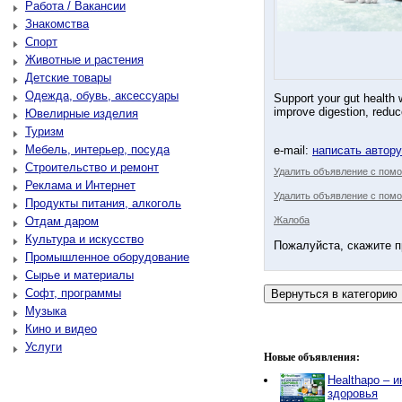
Работа / Вакансии
Знакомства
Спорт
Животные и растения
Детские товары
Одежда, обувь, аксессуары
Support your gut health
improve digestion, reduc
Ювелирные изделия
Туризм
Мебель, интерьер, посуда
e-mail:
написать автор
Строительство и ремонт
Удалить объявление с пом
Реклама и Интернет
Удалить объявление с помо
Продукты питания, алкоголь
Отдам даром
Жалоба
Культура и искусство
Пожалуйста, скажите п
Промышленное оборудование
Сырье и материалы
Софт, программы
Музыка
Кино и видео
Услуги
Новые объявления:
Healthapo – 
здоровья