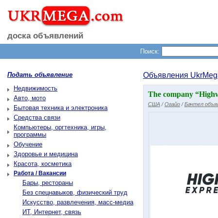
доска объявлений
Поиск:
Подать объявление
Объявления UkrMeg
Недвижимость
The company “Highwa
Авто, мото
США
/
Огайо
/
Бачтел объя
Бытовая техника и электроника
Средства связи
Компьютеры, оргтехника, игры,
программы
Обучение
Здоровье и медицина
Красота, косметика
Работа / Вакансии
Бары, рестораны
Без спецнавыков, физический труд
Искусство, развлечения, масс-медиа
ИТ, Интернет, связь