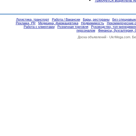
Требуется водитель н
Логистика, транспорт
Работа / Вакансии
Бары, рестораны
Без спецнавык
Реклама, PR
Медицина, фармацевтика
Недвижимость
Некоммерческие о
Работа с клиентами
Розничная торговля
Руководство, топ-менеджме
персоналом
Финансы, бухгалтерия, 
Доска объявлений -
UkrMega.com
. Б