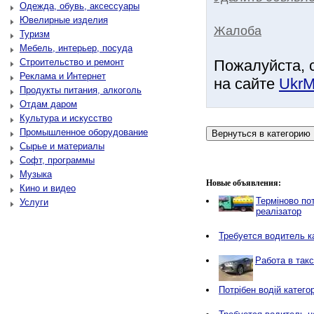
Одежда, обувь, аксессуары
Ювелирные изделия
Жалоба
Туризм
Мебель, интерьер, посуда
Строительство и ремонт
Пожалуйста, 
Реклама и Интернет
на сайте
UkrM
Продукты питания, алкоголь
Отдам даром
Культура и искусство
Промышленное оборудование
Сырье и материалы
Софт, программы
Музыка
Новые объявления:
Кино и видео
Терміново пот
Услуги
реалізатор
Требуется водитель к
Работа в так
Потрібен водій категор