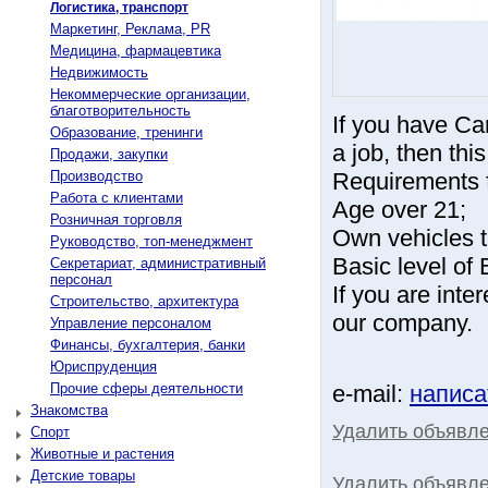
Логистика, транспорт
Маркетинг, Реклама, PR
Медицина, фармацевтика
Недвижимость
Некоммерческие организации,
благотворительность
If you have Ca
Образование, тренинги
a job, then this
Продажи, закупки
Производство
Requirements f
Работа с клиентами
Age over 21;
Розничная торговля
Own vehicles t
Руководство, топ-менеджмент
Basic level of 
Секретариат, административный
персонал
If you are inte
Строительство, архитектура
our company.
Управление персоналом
Финансы, бухгалтерия, банки
Юриспруденция
Прочие сферы деятельности
e-mail:
написа
Знакомства
Удалить объявл
Спорт
Животные и растения
Детские товары
Удалить объявле