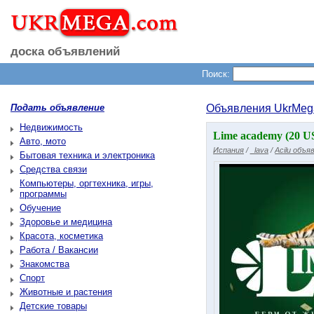
доска объявлений
Поиск:
Подать объявление
Объявления UkrMeg
Недвижимость
Lime academy (20 U
Авто, мото
Испания
/
_lava
/
Acilu объя
Бытовая техника и электроника
Средства связи
Компьютеры, оргтехника, игры,
программы
Обучение
Здоровье и медицина
Красота, косметика
Работа / Вакансии
Знакомства
Спорт
Животные и растения
Детские товары