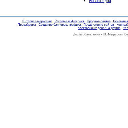
Новости дня
Интернет-маркетинг
Реклама и Интернет
Продажа сайтов
Рекламны
Провайдеры
Создание баннеров, графика
Продвижение сайтов
Копира
электронных денег на другие
Усл
Доска объявлений -
UkrMega.com
. Б