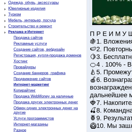
Одежда, обувь, аксессуары
Ювелирные изделия
Туризм
Мебель, интерьер, посуда
Строительство и ремонт
Реклама и Интернет
П Р Е И М У 
Продажа сайтов
🍇1. Вложения
Рекламные услуги
🍉2. Повторны
Создание сайтов, вебдизайн
Регистрация, купля-продажа доменов
🍋3. Бесплатн
Хостинг
🍊4 . 100% -
Провайдеры
🍐5. Промежу
Создание баннеров, графика
🍎6. Вознагр
Продвижение сайтов
Интернет-маркетинг
вознагражден
Копирайтинг
дальнейшее м
Продажа WebMoney за наличные
🍓7. Накопите
Продажа других электронных денег
Обмен одних электронных денег на
🍒8. Командн
другие
🍍9. Результа
Услуги программистов
Интернет-магазины
🥝10. Мы зашл
Разное