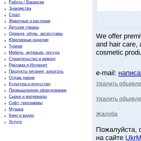
Работа / Вакансии
Знакомства
Спорт
Животные и растения
Детские товары
Одежда, обувь, аксессуары
We offer premi
Ювелирные изделия
and hair care,
Туризм
cosmetic produ
Мебель, интерьер, посуда
Строительство и ремонт
Реклама и Интернет
Продукты питания, алкоголь
e-mail:
написа
Отдам даром
Удалить объявл
Культура и искусство
Промышленное оборудование
Сырье и материалы
Удалить объявле
Софт, программы
Музыка
Жалоба
Кино и видео
Услуги
Пожалуйста, 
на сайте
UkrM