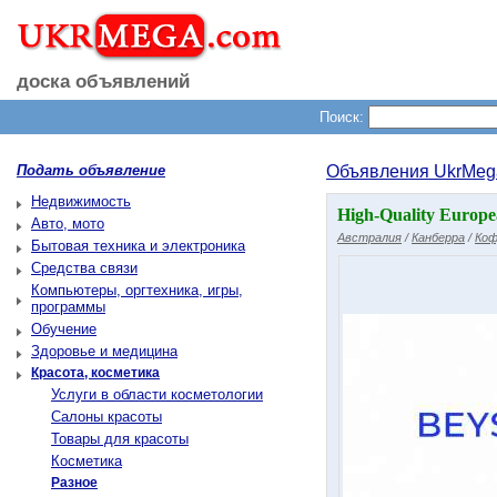
доска объявлений
Поиск:
Подать объявление
Объявления UkrMeg
Недвижимость
High-Quality Europe
Авто, мото
Австралия
/
Канберра
/
Коф
Бытовая техника и электроника
Средства связи
Компьютеры, оргтехника, игры,
программы
Обучение
Здоровье и медицина
Красота, косметика
Услуги в области косметологии
Салоны красоты
Товары для красоты
Косметика
Разное