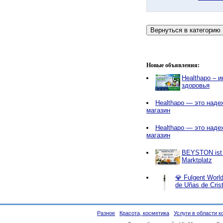
Новые объявления:
Healthapo – 
здоровья
Healthapo — это наде
магазин
Healthapo — это наде
магазин
BEYSTON ist e
Marktplatz
💎 Fulgent World
de Uñas de Cris
Разное
Красота, косметика
Услуги в области 