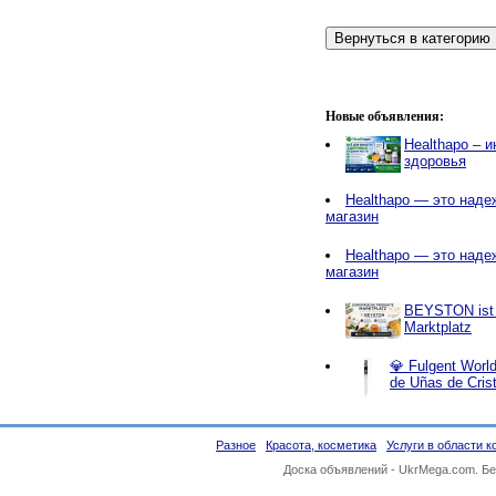
Новые объявления:
Healthapo – 
здоровья
Healthapo — это наде
магазин
Healthapo — это наде
магазин
BEYSTON ist e
Marktplatz
💎 Fulgent World
de Uñas de Cris
Разное
Красота, косметика
Услуги в области 
Доска объявлений -
UkrMega.com
. Б