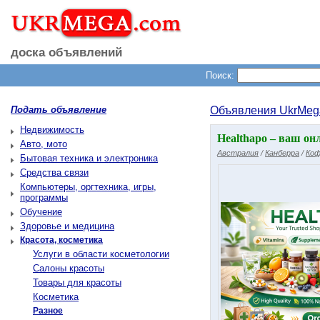
доска объявлений
Поиск:
Подать объявление
Объявления UkrMeg
Недвижимость
Healthapo – ваш онл
Авто, мото
Австралия
/
Канберра
/
Коф
Бытовая техника и электроника
Средства связи
Компьютеры, оргтехника, игры,
программы
Обучение
Здоровье и медицина
Красота, косметика
Услуги в области косметологии
Салоны красоты
Товары для красоты
Косметика
Разное