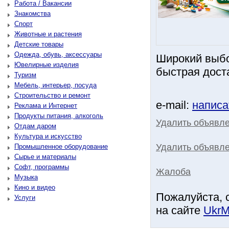
Работа / Вакансии
Знакомства
Спорт
Животные и растения
Детские товары
Одежда, обувь, аксессуары
Широкий выбо
Ювелирные изделия
быстрая дост
Туризм
Мебель, интерьер, посуда
Строительство и ремонт
e-mail:
написа
Реклама и Интернет
Продукты питания, алкоголь
Удалить объявл
Отдам даром
Культура и искусство
Удалить объявле
Промышленное оборудование
Сырье и материалы
Софт, программы
Жалоба
Музыка
Кино и видео
Пожалуйста, 
Услуги
на сайте
UkrM