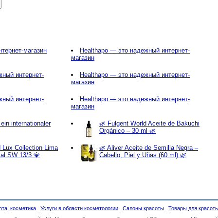
интернет-магазин
Healthapo — это надежный интернет-
магазин
жный интернет-
Healthapo — это надежный интернет-
магазин
жный интернет-
Healthapo — это надежный интернет-
магазин
in internationaler
🌿 Fulgent World Aceite de Bakuchi
Orgánico – 30 ml 🌿
 Lux Collection Lima
🌿 Aliver Aceite de Semilla Negra –
tal SW 13/3 💎
Cabello, Piel y Uñas (60 ml) 🌿
ота, косметика
Услуги в области косметологии
Салоны красоты
Товары для красот