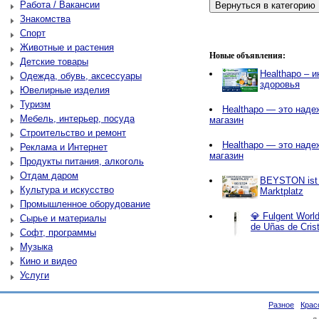
Работа / Вакансии
Знакомства
Спорт
Животные и растения
Новые объявления:
Детские товары
Healthapo – 
Одежда, обувь, аксессуары
здоровья
Ювелирные изделия
Туризм
Healthapo — это наде
Мебель, интерьер, посуда
магазин
Строительство и ремонт
Healthapo — это наде
Реклама и Интернет
магазин
Продукты питания, алкоголь
Отдам даром
BEYSTON ist e
Культура и искусство
Marktplatz
Промышленное оборудование
💎 Fulgent World
Сырье и материалы
de Uñas de Cris
Софт, программы
Музыка
Кино и видео
Услуги
Разное
Крас