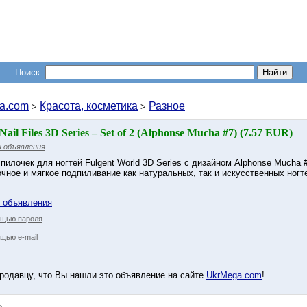
Поиск:
a.com
Красота, косметика
Разное
>
>
Nail Files 3D Series – Set of 2 (Alphonse Mucha #7) (7.57 EUR)
 объявления
 пилочек для ногтей Fulgent World 3D Series с дизайном Alphonse Mucha
очное и мягкое подпиливание как натуральных, так и искусственных ногт
у объявления
ощью пароля
щью e-mail
родавцу, что Вы нашли это объявление на сайте
UkrMega.com
!