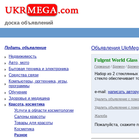
доска объявлений
Подать объявление
Объявления UkrMeg
Недвижимость
Fulgent World Glass 
Авто, мото
Германия
/
Бремен
/
Бремен
Бытовая техника и электроника
Набор из 2 стеклянных
Средства связи
стекло обеспечивает т
Компьютеры, оргтехника, игры,
программы
e-mail:
написать автор
Обучение
Здоровье и медицина
Удалить объявление с пом
Красота, косметика
Удалить объявление с помо
Услуги в области косметологии
Жалоба
Салоны красоты
Товары для красоты
Пожалуйста, скажите п
Косметика
Разное