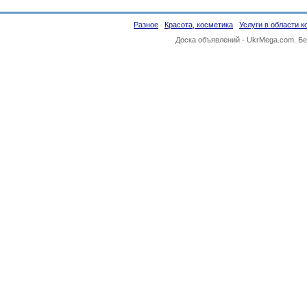
Разное
Красота, косметика
Услуги в области 
Доска объявлений -
UkrMega.com
. Б