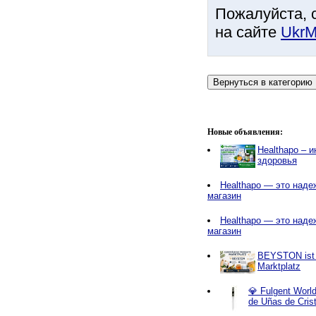
Пожалуйста, 
на сайте
UkrM
Новые объявления:
Healthapo – 
здоровья
Healthapo — это наде
магазин
Healthapo — это наде
магазин
BEYSTON ist e
Marktplatz
💎 Fulgent World
de Uñas de Cris