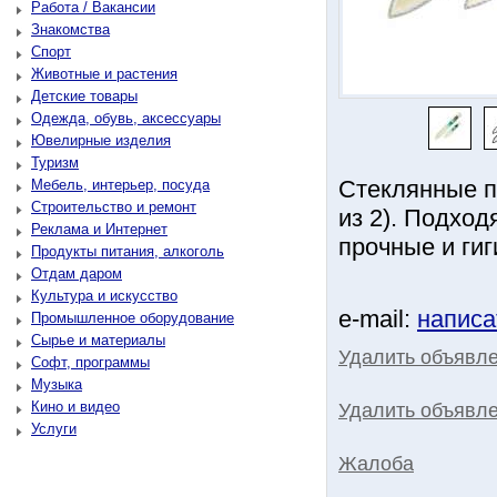
Работа / Вакансии
Знакомства
Спорт
Животные и растения
Детские товары
Одежда, обувь, аксессуары
Ювелирные изделия
Туризм
Стеклянные пи
Мебель, интерьер, посуда
Строительство и ремонт
из 2). Подход
Реклама и Интернет
прочные и ги
Продукты питания, алкоголь
Отдам даром
Культура и искусство
e-mail:
написа
Промышленное оборудование
Сырье и материалы
Удалить объявл
Софт, программы
Музыка
Кино и видео
Удалить объявле
Услуги
Жалоба