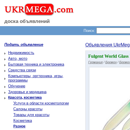
доска объявлений
Поиск:
Подать объявление
Объявления UkrMeg
Недвижимость
Fulgent World Glass 
Авто, мото
Германия
/
Бремен
/
Бремен
Бытовая техника и электроника
Средства связи
Компьютеры, оргтехника, игры,
программы
Обучение
Здоровье и медицина
Красота, косметика
Услуги в области косметологии
Салоны красоты
Товары для красоты
Косметика
Разное