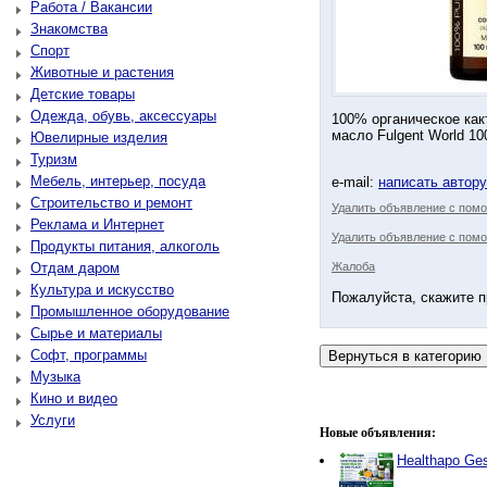
Работа / Вакансии
Знакомства
Спорт
Животные и растения
Детские товары
Одежда, обувь, аксессуары
100% органическое как
масло Fulgent World 10
Ювелирные изделия
Туризм
Мебель, интерьер, посуда
e-mail:
написать автор
Строительство и ремонт
Удалить объявление с пом
Реклама и Интернет
Удалить объявление с помо
Продукты питания, алкоголь
Отдам даром
Жалоба
Культура и искусство
Пожалуйста, скажите п
Промышленное оборудование
Сырье и материалы
Софт, программы
Музыка
Кино и видео
Услуги
Новые объявления:
Healthapo Ge