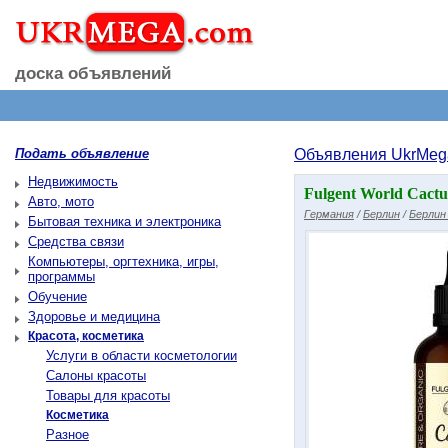
доска объявлений
Подать объявление
Объявления UkrMeg
Недвижимость
Fulgent World Cactu
Авто, мото
Германия
/
Берлин
/
Берлин
Бытовая техника и электроника
Средства связи
Компьютеры, оргтехника, игры,
программы
Обучение
Здоровье и медицина
Красота, косметика
Услуги в области косметологии
Салоны красоты
Товары для красоты
Косметика
Разное