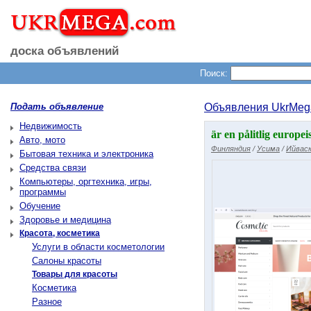
доска объявлений
Поиск:
Подать объявление
Объявления UkrMeg
Недвижимость
är en pålitlig europe
Авто, мото
Финляндия
/
Усима
/
Ийваск
Бытовая техника и электроника
Средства связи
Компьютеры, оргтехника, игры,
программы
Обучение
Здоровье и медицина
Красота, косметика
Услуги в области косметологии
Салоны красоты
Товары для красоты
Косметика
Разное