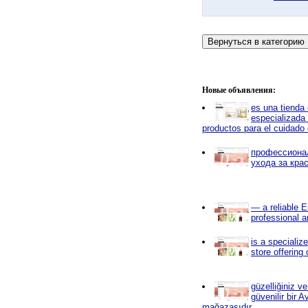
Новые объявления:
es una tienda 
especializada
productos para el cuidado d
профессиона
ухода за кра
— a reliable E
professional a
is a specializ
store offering
güzelliğiniz v
güvenilir bir A
mağazasıdır.