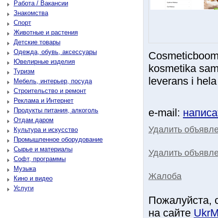
Работа / Вакансии
Знакомства
Спорт
Животные и растения
Детские товары
Одежда, обувь, аксессуары
Cosmeticboom.
Ювелирные изделия
kosmetika sam
Туризм
leverans i hel
Мебель, интерьер, посуда
Строительство и ремонт
Реклама и Интернет
Продукты питания, алкоголь
e-mail:
написа
Отдам даром
Удалить объявл
Культура и искусство
Промышленное оборудование
Сырье и материалы
Удалить объявле
Софт, программы
Музыка
Жалоба
Кино и видео
Услуги
Пожалуйста, 
на сайте
UkrM