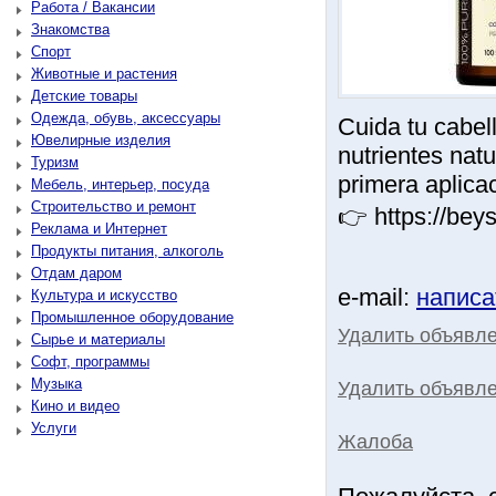
Работа / Вакансии
Знакомства
Спорт
Животные и растения
Детские товары
Одежда, обувь, аксессуары
Cuida tu cabel
Ювелирные изделия
nutrientes natu
Туризм
primera aplicac
Мебель, интерьер, посуда
Строительство и ремонт
👉 https://bey
Реклама и Интернет
Продукты питания, алкоголь
Отдам даром
e-mail:
написа
Культура и искусство
Промышленное оборудование
Удалить объявл
Сырье и материалы
Софт, программы
Музыка
Удалить объявле
Кино и видео
Услуги
Жалоба