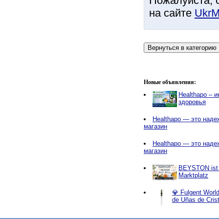
Пожалуйста, 
на сайте
UkrM
Новые объявления:
Healthapo – 
здоровья
Healthapo — это наде
магазин
Healthapo — это наде
магазин
BEYSTON ist e
Marktplatz
💎 Fulgent World
de Uñas de Cris