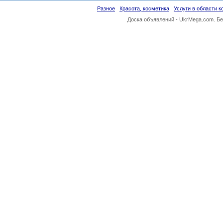
Разное
Красота, косметика
Услуги в области 
Доска объявлений -
UkrMega.com
. Б