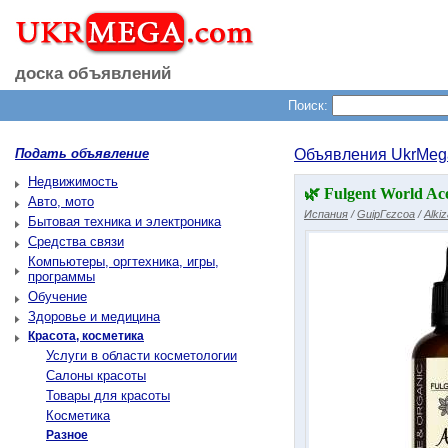
доска объявлений
Поиск:
Подать объявление
Объявления UkrMeg
Недвижимость
🌿 Fulgent World Ace
Авто, мото
Испания
/
GuipГєzcoa
/
Alki
Бытовая техника и электроника
Средства связи
Компьютеры, оргтехника, игры,
программы
Обучение
Здоровье и медицина
Красота, косметика
Услуги в области косметологии
Салоны красоты
Товары для красоты
Косметика
Разное