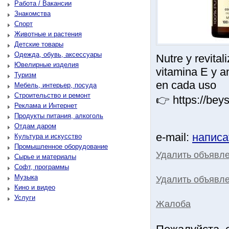
Работа / Вакансии
Знакомства
Спорт
Животные и растения
Детские товары
Одежда, обувь, аксессуары
Nutre y revital
Ювелирные изделия
vitamina E y an
Туризм
en cada uso
Мебель, интерьер, посуда
Строительство и ремонт
👉 https://bey
Реклама и Интернет
Продукты питания, алкоголь
Отдам даром
e-mail:
написа
Культура и искусство
Промышленное оборудование
Удалить объявл
Сырье и материалы
Софт, программы
Музыка
Удалить объявле
Кино и видео
Услуги
Жалоба