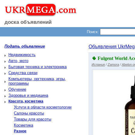
доска объявлений
Поиск:
Подать объявление
Объявления UkrMeg
Недвижимость
🌵 Fulgent World Ac
Авто, мото
Испания
/
Zamora
/
Abelon 
Бытовая техника и электроника
Средства связи
Компьютеры, оргтехника, игры,
программы
Обучение
Здоровье и медицина
Красота, косметика
Услуги в области косметологии
Салоны красоты
Товары для красоты
Косметика
Разное