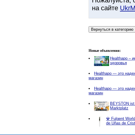
Пожалуйста, 
на сайте
UkrM
Новые объявления:
Healthapo – 
здоровья
Healthapo — это наде
магазин
Healthapo — это наде
магазин
BEYSTON ist e
Marktplatz
💎 Fulgent World
de Uñas de Cris