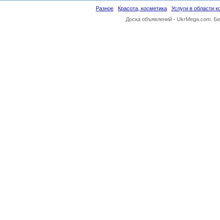
Разное
Красота, косметика
Услуги в области 
Доска объявлений -
UkrMega.com
. Б