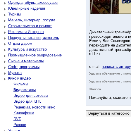
Одежда, обувь, аксессуары
Ювелирные изделия
Туризм
Мебель, интерьер, посуда
Строительство и ремонт
Реклама и Интернет
Дыхательный тренажёр
превосходит аналоги п
Продукты питания, алкоголь
Если у Вас Самоздрав
Отдам даром
переходите на дыхател
Культура и искусство
дыхательный тренажёр
tui1.ru
Промышленное оборудование
Сырье и материалы
e-mail:
написать автор
Софт, программы
Музыка
Удалить объявление с пом
Кино и видео
Удалить объявление с помо
Фильмы
Жалоба
Видеоклипы
Видео для сотовых
Пожалуйста, скажите п
Видео для КПК
Рецензии, новости кино
Киноафиша
DVD
Разное
Услуги