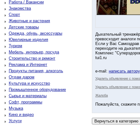
Работа / Вакансии
Знакомства
Спорт
Животные и растения
Детские товары
Одежда, обувь, аксессуары
Дыхательный тренажёр
превосходит аналоги п
Ювелирные изделия
Если у Вас Самоздрав
Туризм
переходите на дыхател
Мебель, интерьер, посуда
Комплекс "Суперздоро
tui1.ru
Строительство и ремонт
Реклама и Интернет
Продукты питания, алкоголь
e-mail:
написать автор
Отдам даром
Удалить объявление с пом
Культура и искусство
Удалить объявление с помо
Промышленное оборудование
Сырье и материалы
Жалоба
Софт, программы
Пожалуйста, скажите п
Музыка
Кино и видео
Услуги