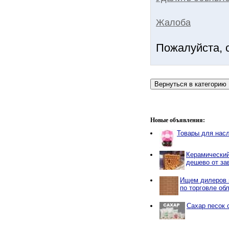
Жалоба
Пожалуйста, 
Новые объявления:
Товары для нас
Керамический
дешево от за
Ищем дилеров 
по торговле об
Сахар песок 