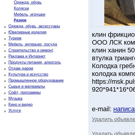
Одежда, обувь
Коляски
Мебель, игрушки
Разное
Одежда, обувь, аксессуары
Ювелирные изделия
клин фрикцио
Туризм
ООО ЛСК комп
Мебель, интерьер, посуда
клин ханин 50
Строительство и ремонт
Реклама и Интернет
втулка трианг
Продукты питания, алкоголь
Колодка гребн
Отдам даром
колодка комп
Культура и искусство
https://msk.p
Промышленное оборудование
Сырье и материалы
920*941*16*0
Софт, программы
Музыка
Кино и видео
e-mail:
написа
Услуги
Удалить объявл
Удалить объявле