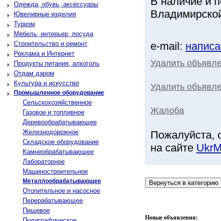
В наличие и п
Одежда, обувь, аксессуары
Владимирской
Ювелирные изделия
Туризм
Мебель, интерьер, посуда
Строительство и ремонт
e-mail:
написа
Реклама и Интернет
Удалить объявл
Продукты питания, алкоголь
Отдам даром
Культура и искусство
Удалить объявле
Промышленное оборудование
Сельскохозяйственное
Жалоба
Газовое и топливное
Деревообрабатывающее
Железнодорожное
Пожалуйста, 
Складское оборудование
на сайте
UkrM
Камнеобрабатывающее
Лабораторное
Машиностроительное
Металлообрабатывающее
Отопительное и насосное
Перерабатывающее
Пищевое
Новые объявления:
Полиграфическое