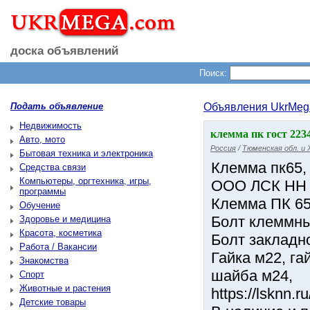
доска объявлений
Поиск:
Подать объявление
Объявления UkrMeg
Недвижимость
клемма пк гост 223
Авто, мото
Россия
/
Тюменская обл. и
Бытовая техника и электроника
Клемма пк65,
Средства связи
Компьютеры, оргтехника, игры,
ООО ЛСК НН
программы
Клемма ПК 65 
Обучение
Болт клеммный
Здоровье и медицина
Красота, косметика
Болт закладно
Работа / Вакансии
Гайка м22, га
Знакомства
шайба м24,
Спорт
Животные и растения
https://lsknn
Детские товары