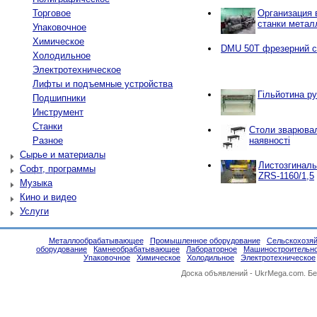
Торговое
Организация в
станки мета
Упаковочное
Химическое
DMU 50T фрезерний с
Холодильное
Электротехническое
Лифты и подъемные устройства
Гільйотина ру
Подшипники
Инструмент
Станки
Столи зварювал
Разное
наявності
Сырье и материалы
Листозгиналь
Софт, программы
ZRS-1160/1,5
Музыка
Кино и видео
Услуги
Металлообрабатывающее
Промышленное оборудование
Сельскохозяй
оборудование
Камнеобрабатывающее
Лабораторное
Машиностроительн
Упаковочное
Химическое
Холодильное
Электротехническое
Доска объявлений -
UkrMega.com
. Б