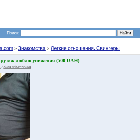
Поиск:
a.com
Знакомства
Легкие отношения. Свингеры
>
>
ару мж люблю унижения (500 UAH)
ь
/
Киев объявления