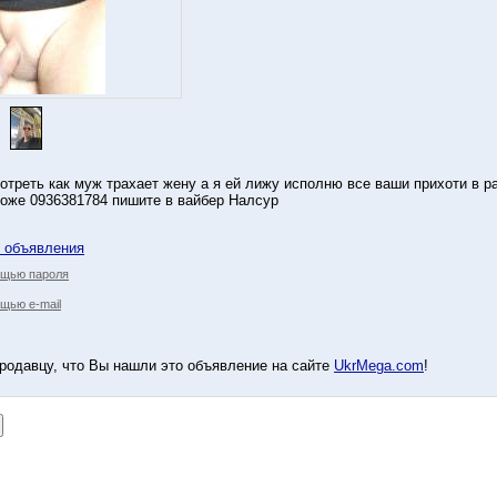
треть как муж трахает жену а я ей лижу исполню все ваши прихоти в р
оже 0936381784 пишите в вайбер Налсур
у объявления
ощью пароля
щью e-mail
родавцу, что Вы нашли это объявление на сайте
UkrMega.com
!