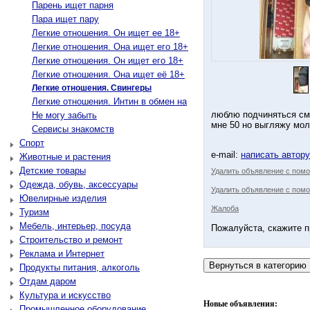
Парень ищет парня
Пара ищет пару
Легкие отношения. Он ищет ее 18+
Легкие отношения. Она ищет его 18+
Легкие отношения. Он ищет его 18+
Легкие отношения. Она ищет её 18+
Легкие отношения. Свингеры
Легкие отношения. Интин в обмен на
люблю подчиняться смо
Не могу забыть
мне 50 но выгляжу мол
Сервисы знакомств
Спорт
e-mail:
написать автор
Животные и растения
Детские товары
Удалить объявление с пом
Одежда, обувь, аксессуары
Удалить объявление с помо
Ювелирные изделия
Жалоба
Туризм
Мебель, интерьер, посуда
Пожалуйста, скажите п
Строительство и ремонт
Реклама и Интернет
Продукты питания, алкоголь
Отдам даром
Культура и искусство
Новые объявления:
Промышленное оборудование