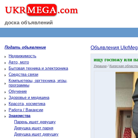
доска объявлений
Подать объявление
Объявления UkrMeg
Недвижимость
ищу госпожу или п
Авто, мото
Украина
/
Киевская област
Бытовая техника и электроника
Средства связи
Компьютеры, оргтехника, игры,
программы
Обучение
Здоровье и медицина
Красота, косметика
Работа / Вакансии
Знакомства
Парень ищет девушку
Девушка ищет парня
Девушка ищет девушку