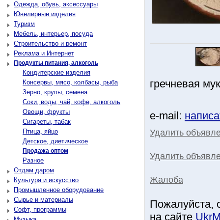
Одежда, обувь, аксессуары
Ювелирные изделия
Туризм
Мебель, интерьер, посуда
Строительство и ремонт
Реклама и Интернет
Продукты питания, алкоголь
Кондитерские изделия
гречневая мук
Консервы, мясо, колбасы, рыба
Зерно, крупы, семена
Соки, воды, чай, кофе, алкоголь
Овощи, фрукты
e-mail:
написа
Сигареты, табак
Удалить объявл
Птица, яйцо
Детское, диетическое
Продажа оптом
Удалить объявле
Разное
Отдам даром
Жалоба
Культура и искусство
Промышленное оборудование
Сырье и материалы
Пожалуйста, 
Софт, программы
на сайте
UkrM
Музыка