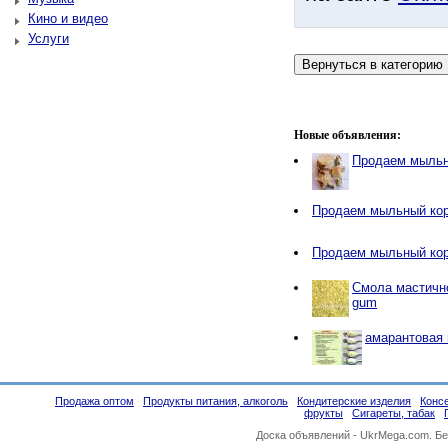
Кино и видео
Услуги
Новые объявления:
Продаем мыльн
Продаем мыльный ко
Продаем мыльный ко
Смола мастичн
gum
амарантовая
Продажа оптом
Продукты питания, алкоголь
Кондитерские изделия
Конс
фрукты
Сигареты, табак
Доска объявлений -
UkrMega.com
. Б