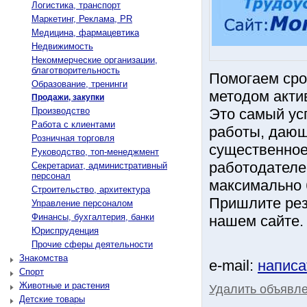
Логистика, транспорт
Маркетинг, Реклама, PR
Медицина, фармацевтика
Недвижимость
Некоммерческие организации,
благотворительность
Помогаем сро
Образование, тренинги
методом акти
Продажи, закупки
Производство
Это самый ус
Работа с клиентами
работы, дающ
Розничная торговля
существенное
Руководство, топ-менеджмент
работодателе
Секретариат, административный
персонал
максимально 
Строительство, архитектура
Пришлите рез
Управление персоналом
Финансы, бухгалтерия, банки
нашем сайте.
Юриспруденция
Прочие сферы деятельности
Знакомства
e-mail:
написа
Спорт
Животные и растения
Удалить объявл
Детские товары