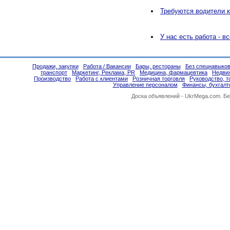
Требуются водители к
У нас есть работа - в
Продажи, закупки
Работа / Вакансии
Бары, рестораны
Без спецнавыков
транспорт
Маркетинг, Реклама, PR
Медицина, фармацевтика
Недви
Производство
Работа с клиентами
Розничная торговля
Руководство, 
Управление персоналом
Финансы, бухгалт
Доска объявлений -
UkrMega.com
. Б